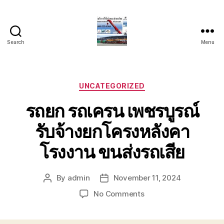
Search
Menu
บริการ
รถ
ยก
รถ
Categories
UNCATEGORIZED
เครน
รถยก รถเครน เพชรบูรณ์
รถ
เฮี๊ยบ
รับจ้างยกโครงหลังคา
รถ
สไลด์
โรงงาน ขนส่งรถเสีย
ขนส่ง
เครื่องจักร
โทร
By
admin
November 11, 2024
Post
Post
0818900005
author
date
on
No Comments
รถยก
รถ