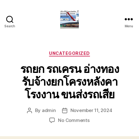
Search
Menu
บริการ
รถ
ยก
รถ
Categories
UNCATEGORIZED
เครน
รถยก รถเครน อ่างทอง
รถ
เฮี๊ยบ
รับจ้างยกโครงหลังคา
รถ
สไลด์
โรงงาน ขนส่งรถเสีย
ขนส่ง
เครื่องจักร
โทร
By
admin
November 11, 2024
Post
Post
0818900005
author
date
on
No Comments
รถยก
รถ