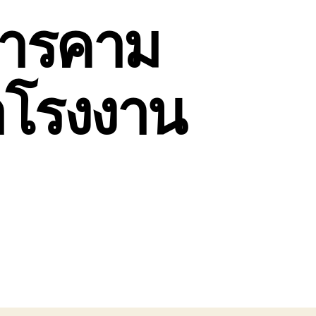
สารคาม
าโรงงาน
ยก
รน
าสารคาม