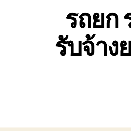
รถยก 
รับจ้า