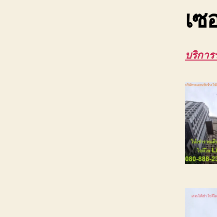
เซอ
บริกา