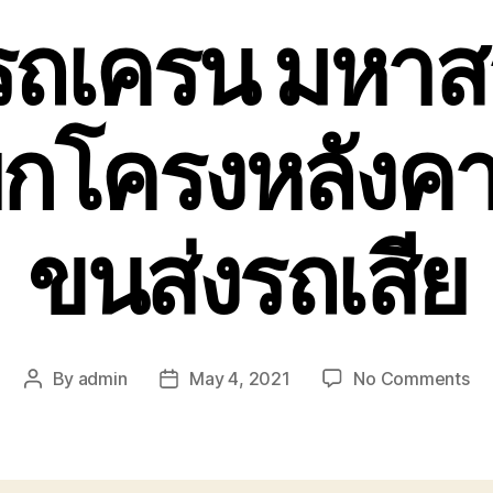
รถเครน มหา
งยกโครงหลังค
ขนส่งรถเสีย
on
By
admin
May 4, 2021
No Comments
Post
Post
รถ
author
date
รถ
เค
มห