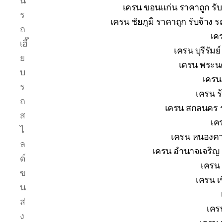
น
เครน ขอนแก่น ราคาถูก รับ
ร
เครน ชัยภูมิ ราคาถูก รับจ้าง 
ถ
เค
เฮี๊
เครน บุรีรัม
ย
เครน พระนค
บ
เครน
ร
เครน ร
ถ
เครน สกลนคร ร
ส
เค
ไ
เครน หนองคาย
ล
เครน อำนาจเจริญ ร
ด์
เครน 
ข
เครน เช
น
ส่
เคร
ง