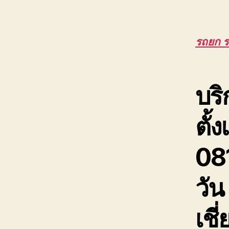
รถยก 
บริ
ตั้
08
วัน
เช