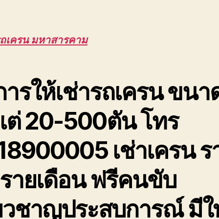
รับ
ยก
โค
รถเครน มหาสารคาม
หล
โร
ขน
รถ
การให้เช่ารถเครน ขนา
เสี
งแต่ 20-500ตัน โทร
18900005 เช่าเครน ร
 รายเดือน ฟรีคนขับ
ี่ยวชาญประสบการณ์ มีใ