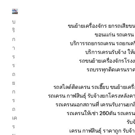
บริการ
บ
รถ
ขนย้ายเครื่องจักร ยกรถเสี
ยก
ริ
ขอนแก่น รถเครน ย
รถ
ก
บริการรถยกรถเครน รถยกเครื่
เครน
า
รถ
บริการเครนรับจ้าง ให้
ร
เฮี๊ยบ
รถขนย้ายเครื่องจักรโร
รถ
ร
รถบรรทุกติดเครนราคา
สไลด์
ถ
ขนส่ง
ย
เครื่องจักร
รถสไลด์ติดเครน รถเฮี๊ยบ ขนย้ายเคร
โทร
ก
รถเครน กาฬสินธุ์ รับจ้างยกโครงหลังค
0818900005
ร
รถเครนนอกสถานที่ เครนรับงานยกสิ
ถ
รถเครนให้เช่า 260ตัน รถเคร
เค
รับ
ร
เครน กาฬสินธุ์ ราคาถูก รับจ