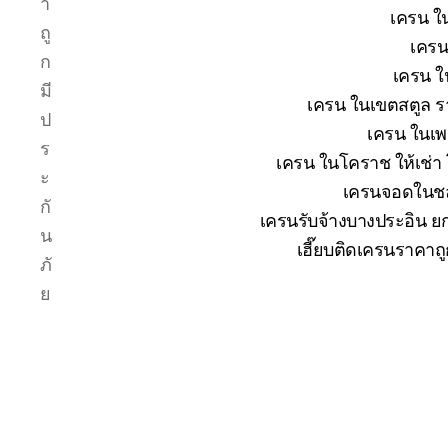
า
เครน ใน
ถู
เครน
ก
เครน ใ
มี
เครน ในเขตสตูล รา
ป
เครน ในเพช
ร
เครน ในโคราช ให้เช่า
ะ
เครนจอดในชลบ
กั
เครนรับจ้างบางประอิน ยก
น
เฮี๊ยบติดเครนราคาถ
ภั
ย