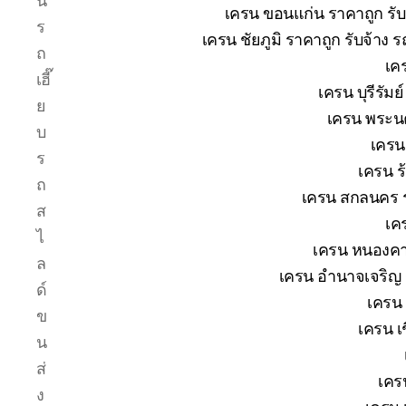
น
เครน ขอนแก่น ราคาถูก รับ
ร
เครน ชัยภูมิ ราคาถูก รับจ้าง 
ถ
เค
เฮี๊
เครน บุรีรัม
ย
เครน พระนค
บ
เครน
ร
เครน ร
ถ
เครน สกลนคร ร
ส
เค
ไ
เครน หนองคาย
ล
เครน อำนาจเจริญ ร
ด์
เครน 
ข
เครน เช
น
ส่
เคร
ง