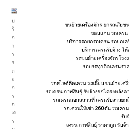
บริการ
บ
รถ
ขนย้ายเครื่องจักร ยกรถเสี
ยก
ริ
ขอนแก่น รถเครน ย
รถ
ก
บริการรถยกรถเครน รถยกเครื่
เครน
า
รถ
บริการเครนรับจ้าง ให้
ร
เฮี๊ยบ
รถขนย้ายเครื่องจักรโร
รถ
ร
รถบรรทุกติดเครนราคา
สไลด์
ถ
ขนส่ง
ย
เครื่องจักร
รถสไลด์ติดเครน รถเฮี๊ยบ ขนย้ายเคร
โทร
ก
รถเครน กาฬสินธุ์ รับจ้างยกโครงหลังค
0818900005
ร
รถเครนนอกสถานที่ เครนรับงานยกสิ
ถ
รถเครนให้เช่า 260ตัน รถเคร
เค
รับ
ร
เครน กาฬสินธุ์ ราคาถูก รับจ