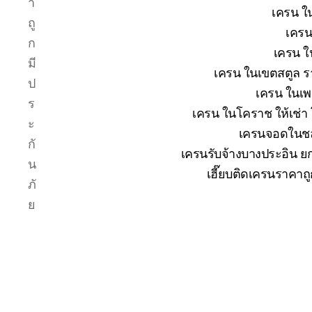
า
เครน ใน
ถู
เครน
ก
เครน ใ
มี
เครน ในเขตสตูล รา
ป
เครน ในเพช
ร
เครน ในโคราช ให้เช่า
ะ
เครนจอดในชลบ
กั
เครนรับจ้างบางประอิน ยก
น
เฮี๊ยบติดเครนราคาถ
ภั
ย