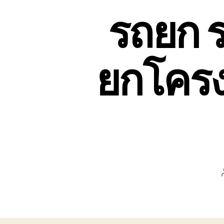
รถยก ร
ยกโครง