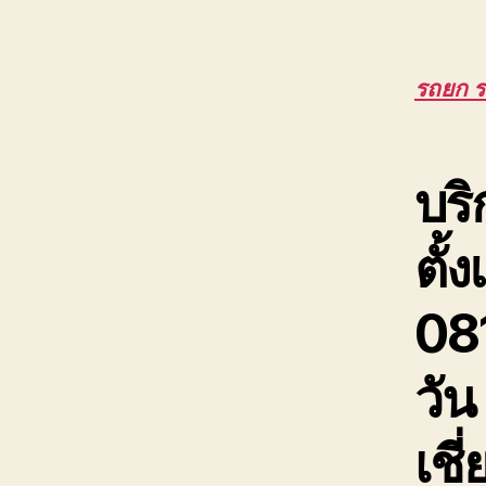
รถยก ร
บริ
ตั้
08
วัน
เช