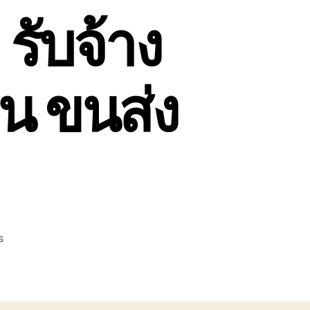
รับจ้าง
น ขนส่ง
on
s
รถยก
รถ
เครน
พะเยา