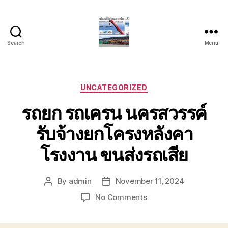
Search
Menu
บริการ
รถ
ยก
รถ
Categories
UNCATEGORIZED
เครน
รถยก รถเครน นครสวรรค์
รถ
เฮี๊ยบ
รับจ้างยกโครงหลังคา
รถ
สไลด์
โรงงาน ขนส่งรถเสีย
ขนส่ง
เครื่องจักร
โทร
By
admin
November 11, 2024
Post
Post
0818900005
author
date
on
No Comments
รถยก
รถ