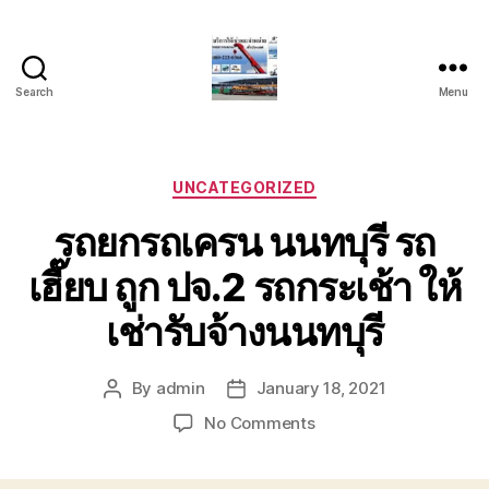
Search
Menu
บริการ
รถ
ยก
รถ
Categories
UNCATEGORIZED
เครน
รถยกรถเครน นนทบุรี รถ
รถ
เฮี๊ยบ
เฮี๊ยบ ถูก ปจ.2 รถกระเช้า ให้
รถ
สไลด์
เช่ารับจ้างนนทบุรี
ขนส่ง
เครื่องจักร
โทร
By
admin
January 18, 2021
Post
Post
0818900005
author
date
on
No Comments
รถ
ยก