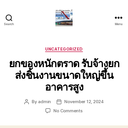
Search
Menu
บริการ
รถ
ยก
รถ
Categories
UNCATEGORIZED
เครน
ยกของหนักตราด รับจ้างยก
รถ
เฮี๊ยบ
ส่งชิ้นงานขนาดใหญ่ขึ้น
รถ
สไลด์
อาคารสูง
ขนส่ง
เครื่องจักร
โทร
By
admin
November 12, 2024
Post
Post
0818900005
author
date
on
No Comments
ยก
ของ