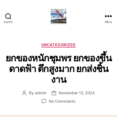
Search
Menu
บริการ
รถ
ยก
รถ
Categories
UNCATEGORIZED
เครน
ยกของหนักชุมพร ยกของขึ้น
รถ
เฮี๊ยบ
ดาดฟ้า ตึกสูงมาก ยกส่งชิ้น
รถ
สไลด์
งาน
ขนส่ง
เครื่องจักร
โทร
By
admin
November 12, 2024
Post
Post
0818900005
author
date
on
No Comments
ยก
ของ