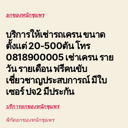
หนัก
ชุมพร
ยก
ยกของหนักชุมพร
ของ
ขึ้น
บริการให้เช่ารถเครน ขนาด
ดาดฟ้า
ตึก
ตั้งแต่ 20-500ตัน โทร
สูง
มาก
0818900005 เช่าเครน ราย
ยก
ส่ง
วัน รายเดือน ฟรีคนขับ
ชิ้น
งาน
เชี่ยวชาญประสบการณ์ มีใบ
เซอร์ ปจ2 มีประกัน
บริการยกของหนักชุมพร
พิกัดยกของหนักชุมพร