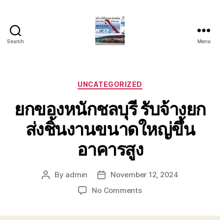
Search
Menu
บริการ
รถ
ยก
รถ
Categories
UNCATEGORIZED
เครน
ยกของหนักชลบุรี รับจ้างยก
รถ
เฮี๊ยบ
ส่งชิ้นงานขนาดใหญ่ขึ้น
รถ
สไลด์
อาคารสูง
ขนส่ง
เครื่องจักร
โทร
By
admin
November 12, 2024
Post
Post
0818900005
author
date
on
No Comments
ยก
ของ