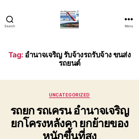
Search
Menu
บริการ
รถ
ยก
รถ
Tag:
อำนาจเจริญ รับจ้างรถรับจ้าง ขนส่ง
เครน
รถยนต์
รถ
เฮี๊ยบ
รถ
สไลด์
ขนส่ง
Categories
UNCATEGORIZED
เครื่องจักร
โทร
รถยก รถเครน อำนาจเจริญ
0818900005
ยกโครงหลังคา ยกย้ายของ
หนักขึ้นที่สูง