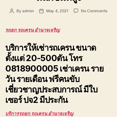
on
By
admin
May 4, 2021
No Comments
Post
Post
รถยก
author
date
รถ
เครน
รถยก รถเครน อำนาจเจริญ
อำนา
ยก
บริการให้เช่ารถเครน ขนาด
โครง
หลังค
ตั้งแต่ 20-500ตัน โทร
ยก
ย้าย
0818900005 เช่าเครน ราย
ของ
หนัก
วัน รายเดือน ฟรีคนขับ
ขึ้น
ที่
เชี่ยวชาญประสบการณ์ มีใบ
สูง
เซอร์ ปจ2 มีประกัน
บริการรถยก รถเครน อำนาจเจริญ