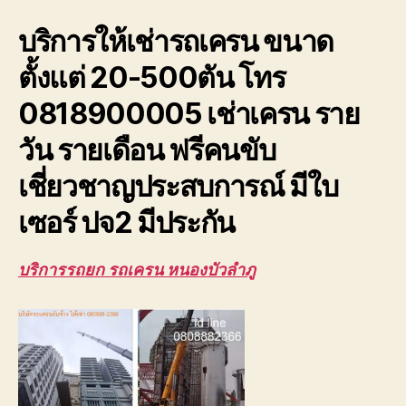
รับจ้าง
บริการให้เช่ารถเครน ขนาด
ยก
โครง
ตั้งแต่ 20-500ตัน โทร
หลังคา
โรงงาน
0818900005 เช่าเครน ราย
ยก
ให้
วัน รายเดือน ฟรีคนขับ
เช่า
ถูก
เชี่ยวชาญประสบการณ์ มีใบ
เซอร์ ปจ2 มีประกัน
บริการรถยก รถเครน หนองบัวลำภู