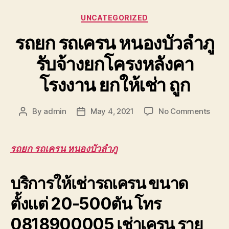
Categories
UNCATEGORIZED
รถยก รถเครน หนองบัวลำภู
รับจ้างยกโครงหลังคา
โรงงาน ยกให้เช่า ถูก
on
By
admin
May 4, 2021
No Comments
Post
Post
รถยก
author
date
รถ
เครน
รถยก รถเครน หนองบัวลำภู
หนองบ
รับจ้า
บริการให้เช่ารถเครน ขนาด
ยก
โครง
ตั้งแต่ 20-500ตัน โทร
หลังค
โรงง
0818900005 เช่าเครน ราย
ยก