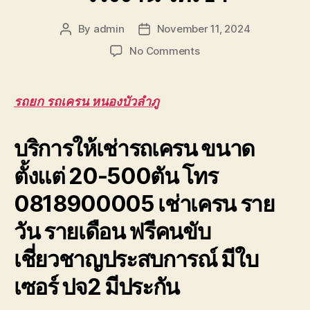
By
admin
November 11, 2024
Post
Post
author
date
on
No Comments
รถยก
รถ
เครน
รถยก รถเครน หนองบัวลำภู
หนองบัวลำภู
รับจ้าง
บริการให้เช่ารถเครน ขนาด
ยก
โครง
ตั้งแต่ 20-500ตัน โทร
หลังคา
โรงงาน
0818900005 เช่าเครน ราย
ให้
เช่า
วัน รายเดือน ฟรีคนขับ
เชี่ยวชาญประสบการณ์ มีใบ
เซอร์ ปจ2 มีประกัน