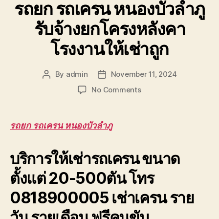
รถยก รถเครน หนองบัวลำภู
รับจ้างยกโครงหลังคา
โรงงานให้เช่าถูก
By
admin
November 11, 2024
Post
Post
author
date
on
No Comments
รถยก
รถ
เครน
รถยก รถเครน หนองบัวลำภู
หนองบัวลำภู
รับจ้าง
บริการให้เช่ารถเครน ขนาด
ยก
โครง
ตั้งแต่ 20-500ตัน โทร
หลังคา
โรงงาน
0818900005 เช่าเครน ราย
ให้
เช่า
วัน รายเดือน ฟรีคนขับ
ถูก