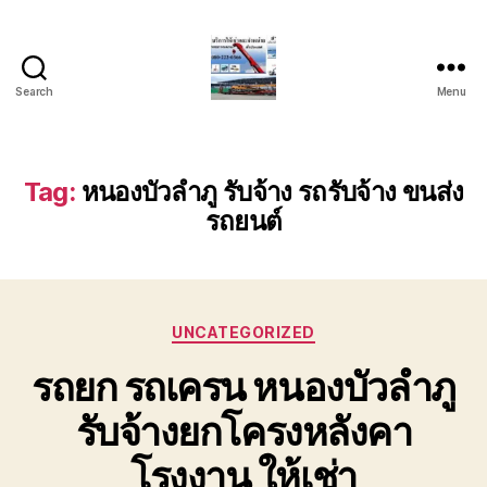
Search
Menu
บริการ
รถ
ยก
รถ
Tag:
หนองบัวลำภู รับจ้าง รถรับจ้าง ขนส่ง
เครน
รถยนต์
รถ
เฮี๊ยบ
รถ
สไลด์
ขนส่ง
Categories
UNCATEGORIZED
เครื่องจักร
โทร
รถยก รถเครน หนองบัวลำภู
0818900005
รับจ้างยกโครงหลังคา
โรงงาน ให้เช่า