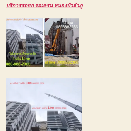
บริการรถยก รถเครน หนองบัวลำภู