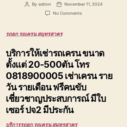
By
admin
November 11, 2024
Post
Post
author
date
on
No Comments
รถยก
รถ
เครน
รถยก รถเครน สมุทรสาคร
สมุทรสาคร
รับจ้าง
บริการให้เช่ารถเครน ขนาด
ยก
โครง
ตั้งแต่ 20-500ตัน โทร
หลังคา
โรงงาน
0818900005 เช่าเครน ราย
ให้
เช่า
วัน รายเดือน ฟรีคนขับ
เชี่ยวชาญประสบการณ์ มีใบ
เซอร์ ปจ2 มีประกัน
บริการรถยก รถเครน สมุทรสาคร