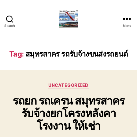
Search
Menu
บริการ
รถ
ยก
รถ
Tag:
สมุทรสาคร รถรับจ้างขนส่งรถยนต์
เครน
รถ
เฮี๊ยบ
รถ
Categories
สไลด์
UNCATEGORIZED
ขนส่ง
รถยก รถเครน สมุทรสาคร
เครื่องจักร
โทร
รับจ้างยกโครงหลังคา
0818900005
โรงงาน ให้เช่า