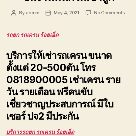
on
By
admin
May 4, 2021
No Comments
Post
Post
รถยก
author
date
รถ
เครน
รถยก รถเครน ร้อยเอ็ด
ร้อยเอ
รับจ้า
บริการให้เช่ารถเครน ขนาด
ยก
โครง
ตั้งแต่ 20-500ตัน โทร
หลังค
รถ
0818900005 เช่าเครน ราย
ยก
ชิ้น
วัน รายเดือน ฟรีคนขับ
งาน
หนัก
เชี่ยวชาญประสบการณ์ มีใบ
ให้
เช่า
เซอร์ ปจ2 มีประกัน
ถูก
บริการรถยก รถเครน ร้อยเอ็ด