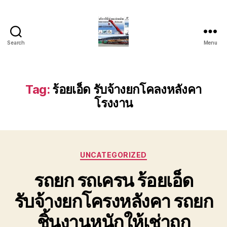
Search
Menu
บริการ
รถ
ยก
รถ
Tag:
ร้อยเอ็ด รับจ้างยกโคลงหลังคา
เครน
โรงงาน
รถ
เฮี๊ยบ
รถ
สไลด์
ขนส่ง
Categories
UNCATEGORIZED
เครื่องจักร
โทร
รถยก รถเครน ร้อยเอ็ด
0818900005
รับจ้างยกโครงหลังคา รถยก
ชิ้นงานหนักให้เช่าถูก