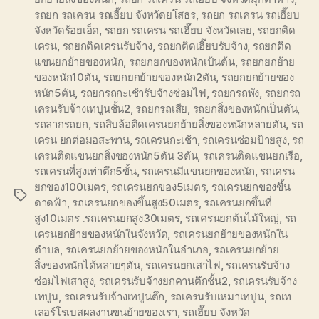
รถยก รถเครน รถเฮี๊ยบ จังหวัดยโสธร
,
รถยก รถเครน รถเฮี๊ยบ
จังหวัดร้อยเอ็ด
,
รถยก รถเครน รถเฮี๊ยบ จังหวัดเลย
,
รถยกติด
เครน
,
รถยกติดเครนรับจ้าง
,
รถยกติดเฮี๊ยบรับจ้าง
,
รถยกติด
แขนยกย้ายของหนัก
,
รถยกยกของหนักเป้นต้น
,
รถยกยกย้าย
ของหนัก10ตัน
,
รถยกยกย้ายของหนัก2ตัน
,
รถยกยกย้ายของ
หนัก5ตัน
,
รถยกรถกะเช้ารับจ้างซ่อมไฟ
,
รถยกรถพัง
,
รถยกรถ
เครนรับจ้างเทปูนชั้น2
,
รถยกรถเสีย
,
รถยกสิ่งของหนักเป็นตัน
,
รถลากรถยก
,
รถสิบล้อติดเครนยกย้ายสิ่งของหนักหลายตัน
,
รถ
เครน ยกต่อมอสะพาน
,
รถเครนกะเช้า
,
รถเครนซ่อมป้ายสูง
,
รถ
เครนติดแขนยกสิ่งของหนัก5ตัน 3ตัน
,
รถเครนติดแขนยกเรือ
,
รถเครนที่สูงเท่าตึก5ขั้น
,
รถเครนมีแขนยกของหนัก
,
รถเครน
ยกของ100เมตร
,
รถเครนยกของ5เมตร
,
รถเครนยกของขึ้น
Tags
ดาดฟ้า
,
รถเครนยกของขึ้นสูง50เมตร
,
รถเครนยกขึ้นที่
สูง10เมตร .รถเครนยกสูง30เมตร
,
รถเครนยกต้นไม้ใหญ่
,
รถ
เครนยกย้ายของหนักในจังหวัด
,
รถเครนยกย้ายของหนักใน
ตำบล
,
รถเครนยกย้ายของหนักในอำเภอ
,
รถเครนยกย้าย
สิ่งของหนักได้หลายๆตัน
,
รถเครนยกเสาไฟ
,
รถเครนรับจ้าง
ซ่อมไฟเสาสูง
,
รถเครนรับจ้างยกคานตึกชั้น2
,
รถเครนรับจ้าง
เทปูน
,
รถเครนรับจ้างเทปูนตึก
,
รถเครนรับเหมาเทปูน
,
รถเท
เลอร์โรเบสผลงานขนย้ายของเรา
,
รถเฮี๊ยบ จังหวัด