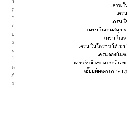
า
เครน ใน
ถู
เครน
ก
เครน ใ
มี
เครน ในเขตสตูล รา
ป
เครน ในเพช
ร
เครน ในโคราช ให้เช่า
ะ
เครนจอดในชลบ
กั
เครนรับจ้างบางประอิน ยก
น
เฮี๊ยบติดเครนราคาถ
ภั
ย