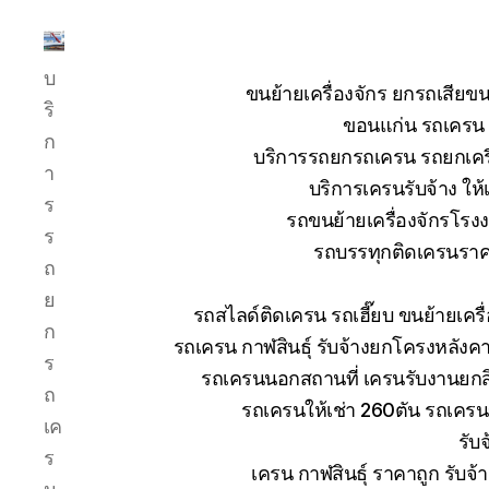
บริการ
บ
รถ
ขนย้ายเครื่องจักร ยกรถเสี
ยก
ริ
ขอนแก่น รถเครน ย
รถ
ก
บริการรถยกรถเครน รถยกเครื่
เครน
า
รถ
บริการเครนรับจ้าง ให้
ร
เฮี๊ยบ
รถขนย้ายเครื่องจักรโร
รถ
ร
รถบรรทุกติดเครนราคา
สไลด์
ถ
ขนส่ง
ย
เครื่องจักร
รถสไลด์ติดเครน รถเฮี๊ยบ ขนย้ายเคร
โทร
ก
รถเครน กาฬสินธุ์ รับจ้างยกโครงหลังค
0818900005
ร
รถเครนนอกสถานที่ เครนรับงานยกสิ
ถ
รถเครนให้เช่า 260ตัน รถเคร
เค
รับ
ร
เครน กาฬสินธุ์ ราคาถูก รับจ