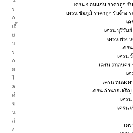
น
เครน ขอนแก่น ราคาถูก รับ
ร
เครน ชัยภูมิ ราคาถูก รับจ้าง 
ถ
เค
เฮี๊
เครน บุรีรัม
ย
เครน พระนค
บ
เครน
ร
เครน ร
ถ
เครน สกลนคร ร
ส
เค
ไ
เครน หนองคาย
ล
เครน อำนาจเจริญ ร
ด์
เครน 
ข
เครน เช
น
ส่
เคร
ง