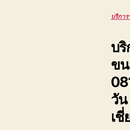
บริการ
บริ
ขนส
08
วัน
เช