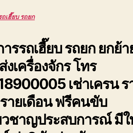
รถเฮี๊ยบ รถยก
การรถเฮี๊ยบ รถยก ยกย้า
่งเครื่องจักร โทร
18900005 เช่าเครน ร
 รายเดือน ฟรีคนขับ
ี่ยวชาญประสบการณ์ มีใ