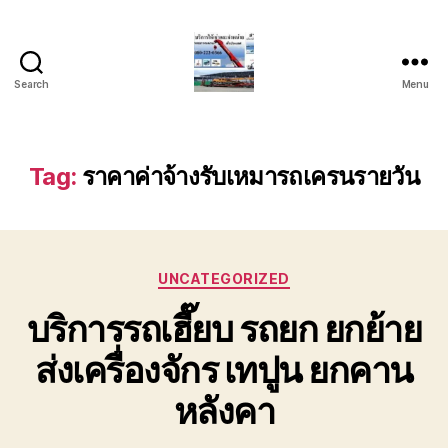
Search
Menu
บริการ
รถ
ยก
รถ
Tag:
ราคาค่าจ้างรับเหมารถเครนรายวัน
เครน
รถ
เฮี๊ยบ
รถ
Categories
สไลด์
UNCATEGORIZED
ขนส่ง
บริการรถเฮี๊ยบ รถยก ยกย้าย
เครื่องจักร
โทร
ส่งเครื่องจักร เทปูน ยกคาน
0818900005
หลังคา