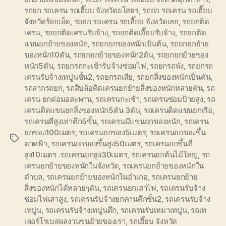
รถยก รถเครน รถเฮี๊ยบ จังหวัดยโสธร
,
รถยก รถเครน รถเฮี๊ยบ
จังหวัดร้อยเอ็ด
,
รถยก รถเครน รถเฮี๊ยบ จังหวัดเลย
,
รถยกติด
เครน
,
รถยกติดเครนรับจ้าง
,
รถยกติดเฮี๊ยบรับจ้าง
,
รถยกติด
แขนยกย้ายของหนัก
,
รถยกยกของหนักเป้นต้น
,
รถยกยกย้าย
ของหนัก10ตัน
,
รถยกยกย้ายของหนัก2ตัน
,
รถยกยกย้ายของ
หนัก5ตัน
,
รถยกรถกะเช้ารับจ้างซ่อมไฟ
,
รถยกรถพัง
,
รถยกรถ
เครนรับจ้างเทปูนชั้น2
,
รถยกรถเสีย
,
รถยกสิ่งของหนักเป็นตัน
,
รถลากรถยก
,
รถสิบล้อติดเครนยกย้ายสิ่งของหนักหลายตัน
,
รถ
เครน ยกต่อมอสะพาน
,
รถเครนกะเช้า
,
รถเครนซ่อมป้ายสูง
,
รถ
เครนติดแขนยกสิ่งของหนัก5ตัน 3ตัน
,
รถเครนติดแขนยกเรือ
,
รถเครนที่สูงเท่าตึก5ขั้น
,
รถเครนมีแขนยกของหนัก
,
รถเครน
ยกของ100เมตร
,
รถเครนยกของ5เมตร
,
รถเครนยกของขึ้น
Tags
ดาดฟ้า
,
รถเครนยกของขึ้นสูง50เมตร
,
รถเครนยกขึ้นที่
สูง10เมตร .รถเครนยกสูง30เมตร
,
รถเครนยกต้นไม้ใหญ่
,
รถ
เครนยกย้ายของหนักในจังหวัด
,
รถเครนยกย้ายของหนักใน
ตำบล
,
รถเครนยกย้ายของหนักในอำเภอ
,
รถเครนยกย้าย
สิ่งของหนักได้หลายๆตัน
,
รถเครนยกเสาไฟ
,
รถเครนรับจ้าง
ซ่อมไฟเสาสูง
,
รถเครนรับจ้างยกคานตึกชั้น2
,
รถเครนรับจ้าง
เทปูน
,
รถเครนรับจ้างเทปูนตึก
,
รถเครนรับเหมาเทปูน
,
รถเท
เลอร์โรเบสผลงานขนย้ายของเรา
,
รถเฮี๊ยบ จังหวัด