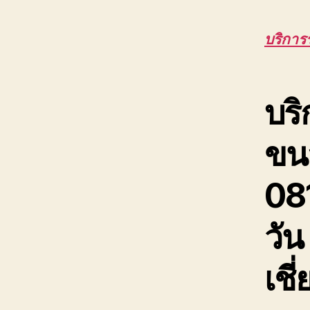
บริการ
บริ
ขนส
08
วัน
เช