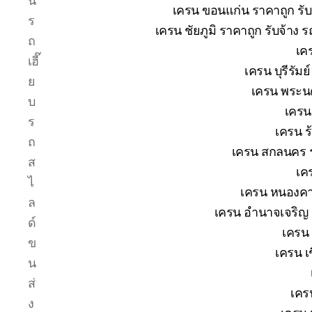
น
เครน ขอนแก่น ราคาถูก รับ
ร
เครน ชัยภูมิ ราคาถูก รับจ้าง 
ถ
เค
เฮี๊
เครน บุรีรัม
ย
เครน พระนค
บ
เครน
ร
เครน ร
ถ
เครน สกลนคร ร
ส
เค
ไ
เครน หนองคาย
ล
เครน อำนาจเจริญ ร
ด์
เครน 
ข
เครน เช
น
ส่
เคร
ง