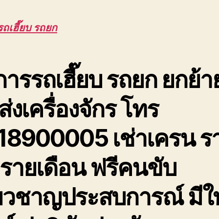
รถเฮี๊ยบ รถยก
การรถเฮี๊ยบ รถยก ยกย้า
่งเครื่องจักร โทร
18900005 เช่าเครน ร
 รายเดือน ฟรีคนขับ
ี่ยวชาญประสบการณ์ มีใ