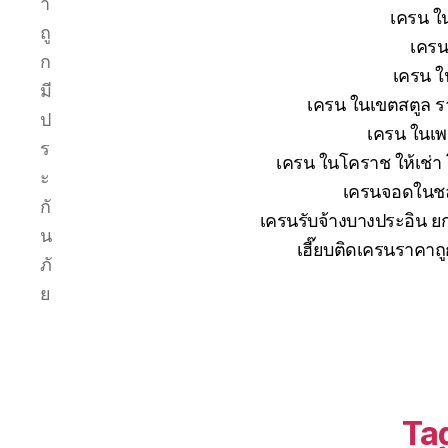
า
เครน ใน
ถู
เครน
ก
เครน ใ
มี
เครน ในเขตสตูล รา
ป
เครน ในเพช
ร
เครน ในโคราช ให้เช่า
ะ
เครนจอดในชลบ
กั
เครนรับจ้างบางประอิน ยก
น
เฮี๊ยบติดเครนราคาถ
ภั
ย
Ta