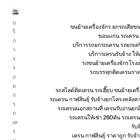
บริการ
บ
รถ
ขนย้ายเครื่องจักร ยกรถเสี
ยก
ริ
ขอนแก่น รถเครน ย
รถ
ก
บริการรถยกรถเครน รถยกเครื่
เครน
า
รถ
บริการเครนรับจ้าง ให้
ร
เฮี๊ยบ
รถขนย้ายเครื่องจักรโร
รถ
ร
รถบรรทุกติดเครนราคา
สไลด์
ถ
ขนส่ง
ย
เครื่องจักร
รถสไลด์ติดเครน รถเฮี๊ยบ ขนย้ายเคร
โทร
ก
รถเครน กาฬสินธุ์ รับจ้างยกโครงหลังค
0818900005
ร
รถเครนนอกสถานที่ เครนรับงานยกสิ
ถ
รถเครนให้เช่า 260ตัน รถเคร
เค
รับ
ร
เครน กาฬสินธุ์ ราคาถูก รับจ