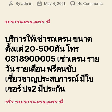
on
By
admin
May 4, 2021
No Comments
Post
Post
รถยก
author
date
รถ
เครน
รถยก รถเครน อุดรธานี
อุดรธ
รับจ้า
บริการให้เช่ารถเครน ขนาด
ยก
โครง
ตั้งแต่ 20-500ตัน โทร
หลังค
โรงง
0818900005 เช่าเครน ราย
ขนส่ง
รถ
วัน รายเดือน ฟรีคนขับ
เสีย
เชี่ยวชาญประสบการณ์ มีใบ
เซอร์ ปจ2 มีประกัน
บริการรถยก รถเครน อุดรธานี