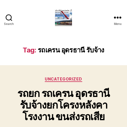
Search
Menu
บริการ
รถ
ยก
รถ
Tag:
รถเครน อุดรธานี รับจ้าง
เครน
รถ
เฮี๊ยบ
รถ
Categories
สไลด์
UNCATEGORIZED
ขนส่ง
รถยก รถเครน อุดรธานี
เครื่องจักร
โทร
รับจ้างยกโครงหลังคา
0818900005
โรงงาน ขนส่งรถเสีย