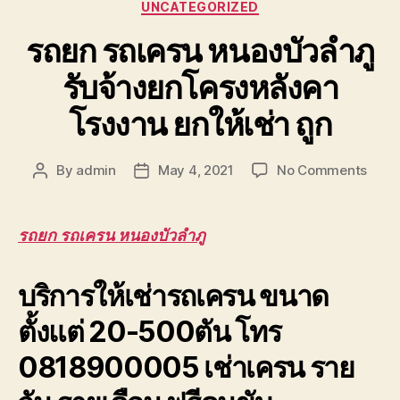
Categories
UNCATEGORIZED
รถยก รถเครน หนองบัวลำภู
รับจ้างยกโครงหลังคา
โรงงาน ยกให้เช่า ถูก
on
By
admin
May 4, 2021
No Comments
Post
Post
รถยก
author
date
รถ
เครน
รถยก รถเครน หนองบัวลำภู
หนองบ
รับจ้า
บริการให้เช่ารถเครน ขนาด
ยก
โครง
ตั้งแต่ 20-500ตัน โทร
หลังค
โรงง
0818900005 เช่าเครน ราย
ยก
ให้