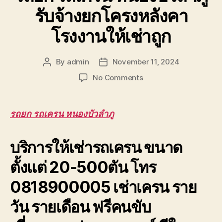
รับจ้างยกโครงหลังคา
โรงงานให้เช่าถูก
By
admin
November 11, 2024
Post
Post
author
date
on
No Comments
รถยก
รถ
เครน
รถยก รถเครน หนองบัวลำภู
หนองบัวลำภู
รับจ้าง
บริการให้เช่ารถเครน ขนาด
ยก
โครง
ตั้งแต่ 20-500ตัน โทร
หลังคา
โรงงาน
0818900005 เช่าเครน ราย
ให้
เช่า
วัน รายเดือน ฟรีคนขับ
ถูก