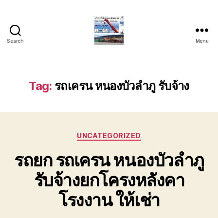
Search
Menu
บริการ
รถ
ยก
รถ
Tag:
รถเครน หนองบัวลำภู รับจ้าง
เครน
รถ
เฮี๊ยบ
รถ
Categories
สไลด์
UNCATEGORIZED
ขนส่ง
รถยก รถเครน หนองบัวลำภู
เครื่องจักร
โทร
รับจ้างยกโครงหลังคา
0818900005
โรงงาน ให้เช่า