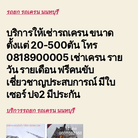
รถ
เครน
รถยก รถเครน นนทบุรี
นนทบุรี
รับจ้าง
บริการให้เช่ารถเครน ขนาด
ยก
โครง
ตั้งแต่ 20-500ตัน โทร
หลังคา
โรงงาน
0818900005 เช่าเครน ราย
ให้
เช่า
วัน รายเดือน ฟรีคนขับ
ถูก
เชี่ยวชาญประสบการณ์ มีใบ
เซอร์ ปจ2 มีประกัน
บริการรถยก รถเครน นนทบุรี