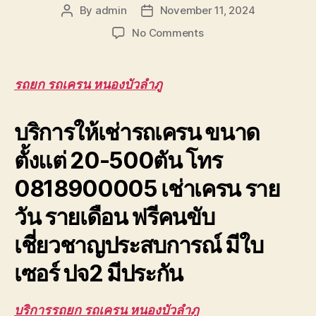
By
admin
November 11, 2024
Post
Post
author
date
on
No Comments
รถยก
รถ
เครน
รถยก รถเครน หนองบัวลำภู
หนองบัวลำภู
รับจ้าง
บริการให้เช่ารถเครน ขนาด
ยก
โครง
ตั้งแต่ 20-500ตัน โทร
หลังคา
โรงงาน
0818900005 เช่าเครน ราย
ให้
เช่า
วัน รายเดือน ฟรีคนขับ
เชี่ยวชาญประสบการณ์ มีใบ
เซอร์ ปจ2 มีประกัน
บริการรถยก รถเครน หนองบัวลำภู