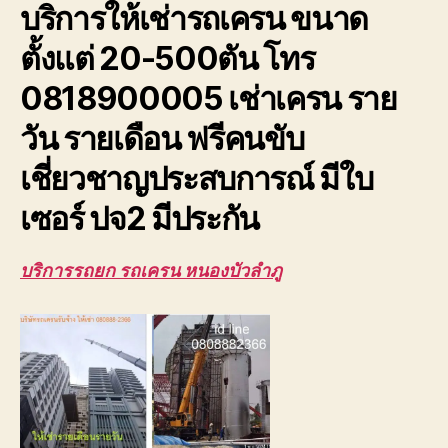
บริการให้เช่ารถเครน ขนาด
ยก
โครง
ตั้งแต่ 20-500ตัน โทร
หลังคา
โรงงาน
0818900005 เช่าเครน ราย
ยก
ให้
วัน รายเดือน ฟรีคนขับ
เช่า
ถูก
เชี่ยวชาญประสบการณ์ มีใบ
เซอร์ ปจ2 มีประกัน
บริการรถยก รถเครน หนองบัวลำภู