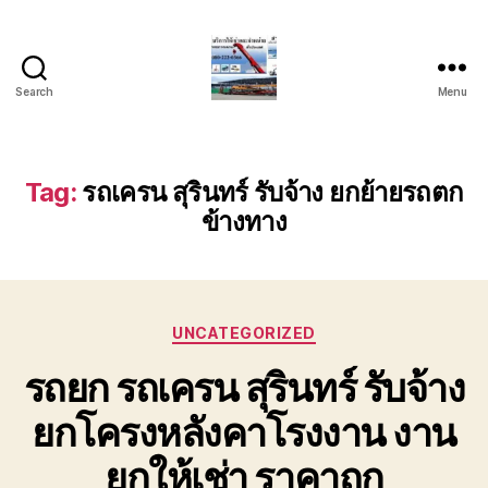
Search
Menu
บริการ
รถ
ยก
รถ
Tag:
รถเครน สุรินทร์ รับจ้าง ยกย้ายรถตก
เครน
ข้างทาง
รถ
เฮี๊ยบ
รถ
สไลด์
ขนส่ง
Categories
UNCATEGORIZED
เครื่องจักร
โทร
รถยก รถเครน สุรินทร์ รับจ้าง
0818900005
ยกโครงหลังคาโรงงาน งาน
ยกให้เช่า ราคาถูก