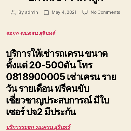
on
By
admin
May 4, 2021
No Comments
Post
Post
รถยก
author
date
รถ
เครน
รถยก รถเครน สุรินทร์
สุรินท
รับจ้า
บริการให้เช่ารถเครน ขนาด
ยก
โครง
ตั้งแต่ 20-500ตัน โทร
หลังค
โรงง
0818900005 เช่าเครน ราย
งาน
ยก
วัน รายเดือน ฟรีคนขับ
ให้
เช่า
เชี่ยวชาญประสบการณ์ มีใบ
ราคา
ถูก
เซอร์ ปจ2 มีประกัน
บริการรถยก รถเครน สุรินทร์