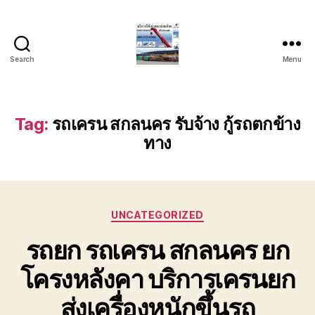
Search
Menu
บริการ
รถ
ยก
รถ
Tag:
รถเครน สกลนคร รับจ้าง กู้รถตกข้าง
เครน
ทาง
รถ
เฮี๊ยบ
รถ
สไลด์
ขนส่ง
Categories
UNCATEGORIZED
เครื่องจักร
โทร
รถยก รถเครน สกลนคร ยก
0818900005
โครงหลังคา บริการเครนยก
ส่งเครื่องหนักขึ้นรถ