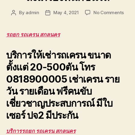
on
By
admin
May 4, 2021
No Comments
Post
Post
รถยก
author
date
รถ
เครน
รถยก รถเครน สกลนคร
สกลน
ยก
บริการให้เช่ารถเครน ขนาด
โครง
หลังค
ตั้งแต่ 20-500ตัน โทร
บริกา
เครน
0818900005 เช่าเครน ราย
ยก
ส่ง
วัน รายเดือน ฟรีคนขับ
เครื่อง
หนัก
เชี่ยวชาญประสบการณ์ มีใบ
ขึ้น
รถ
เซอร์ ปจ2 มีประกัน
บริการรถยก รถเครน สกลนคร