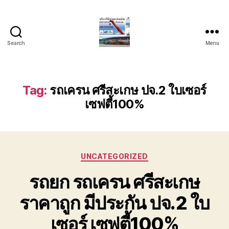
Search
Menu
บริการ
รถ
ยก
รถ
Tag:
รถเครน ศรีสะเกษ ปจ.2 ใบเซอร์
เครน
เซฟตี้100%
รถ
เฮี๊ยบ
รถ
สไลด์
ขนส่ง
Categories
UNCATEGORIZED
เครื่องจักร
โทร
รถยก รถเครน ศรีสะเกษ
0818900005
ราคาถูก มีประกัน ปจ.2 ใบ
เซอร์ เซฟตี้100%