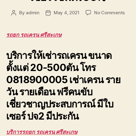
on
By
admin
May 4, 2021
No Comments
Post
Post
รถยก
author
date
รถ
เครน
รถยก รถเครน ศรีสะเกษ
ศรีสะ
ราคา
บริการให้เช่ารถเครน ขนาด
ถูก
มี
ตั้งแต่ 20-500ตัน โทร
ประกั
ปจ.2
0818900005 เช่าเครน ราย
ใบ
เซอร์
วัน รายเดือน ฟรีคนขับ
เซฟตี
เชี่ยวชาญประสบการณ์ มีใบ
เซอร์ ปจ2 มีประกัน
บริการรถยก รถเครน ศรีสะเกษ