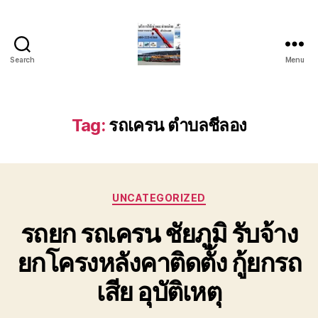
Search
Menu
บริการ
รถ
ยก
รถ
Tag:
รถเครน ตำบลชีลอง
เครน
รถ
เฮี๊ยบ
รถ
Categories
สไลด์
UNCATEGORIZED
ขนส่ง
รถยก รถเครน ชัยภูมิ รับจ้าง
เครื่องจักร
โทร
ยกโครงหลังคาติดตั้ง กู้ยกรถ
0818900005
เสีย อุบัติเหตุ