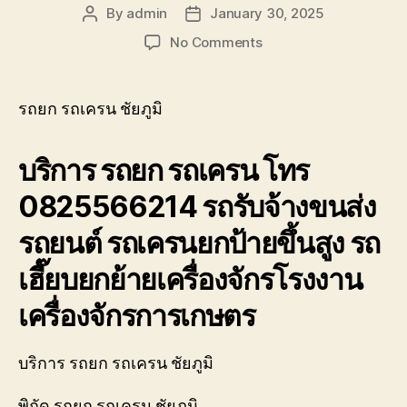
By
admin
January 30, 2025
Post
Post
author
date
on
No Comments
รถยก
รถ
เครน
รถยก รถเครน ชัยภูมิ
ชัยภูมิ
รับจ้าง
บริการ รถยก รถเครน โทร
ยก
โครง
0825566214 รถรับจ้างขนส่ง
หลังคา
ติด
รถยนต์ รถเครนยกป้ายขึ้นสูง รถ
ตั้ง
กู้
เฮี๊ยบยกย้ายเครื่องจักรโรงงาน
ยก
รถ
เครื่องจักรการเกษตร
เสีย
อุบัติเหตุ
บริการ รถยก รถเครน ชัยภูมิ
พิกัด รถยก รถเครน ชัยภูมิ