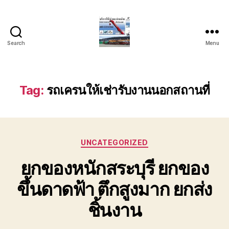
Search
Menu
บริการ
รถ
ยก
รถ
Tag:
รถเครนให้เช่ารับงานนอกสถานที่
เครน
รถ
เฮี๊ยบ
รถ
Categories
สไลด์
UNCATEGORIZED
ขนส่ง
ยกของหนักสระบุรี ยกของ
เครื่องจักร
โทร
ขึ้นดาดฟ้า ตึกสูงมาก ยกส่ง
0818900005
ชิ้นงาน