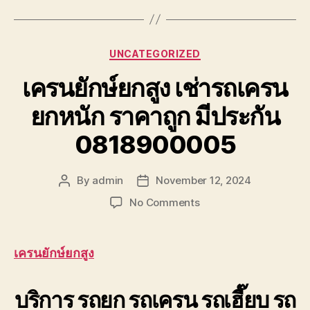
Categories
UNCATEGORIZED
เครนยักษ์ยกสูง เช่ารถเครน
ยกหนัก ราคาถูก มีประกัน
0818900005
By
admin
November 12, 2024
Post
Post
author
date
on
No Comments
เครน
ยักษ์
ยก
เครนยักษ์ยกสูง
สูง
เช่า
บริการ รถยก รถเครน รถเฮี๊ยบ รถ
รถ
เครน