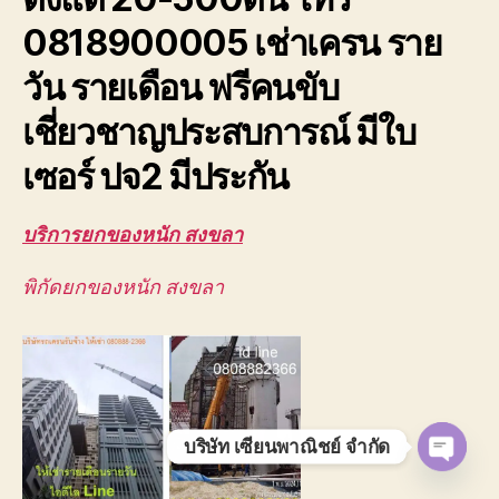
ตึก
0818900005 เช่าเครน ราย
สูง
มาก
วัน รายเดือน ฟรีคนขับ
ยก
ส่ง
เชี่ยวชาญประสบการณ์ มีใบ
ชิ้น
งาน
เซอร์ ปจ2 มีประกัน
บริการยกของหนัก สงขลา
พิกัดยกของหนัก สงขลา
บริษัท เซียนพาณิชย์ จำกัด
O