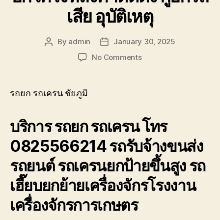
เสีย อุบัติเหตุ
By
admin
January 30, 2025
Post
Post
author
date
on
No Comments
รถยก
รถ
เครน
รถยก รถเครน ชัยภูมิ
ชัยภูมิ
รับจ้าง
บริการ รถยก รถเครน โทร
ยก
โครง
0825566214 รถรับจ้างขนส่ง
หลังคา
ติด
รถยนต์ รถเครนยกป้ายขึ้นสูง รถ
ตั้ง
กู้
เฮี๊ยบยกย้ายเครื่องจักรโรงงาน
ยก
รถ
เครื่องจักรการเกษตร
เสีย
อุบัติเหตุ