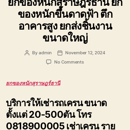
ยกของหนักสุราษฎร์ธานี ยก
ของหนักขึ้นดาดฟ้า ตึก
อาคารสูง ยกส่งชิ้นงาน
ขนาดใหญ่
By
admin
November 12, 2024
Post
Post
author
date
on
No Comments
ยก
ของ
หนัก
ยกของหนักสุราษฎร์ธานี
สุราษฎร์ธานี
ยก
บริการให้เช่ารถเครน ขนาด
ของ
หนัก
ตั้งแต่ 20-500ตัน โทร
ขึ้น
ดาดฟ้า
0818900005 เช่าเครน ราย
ตึก