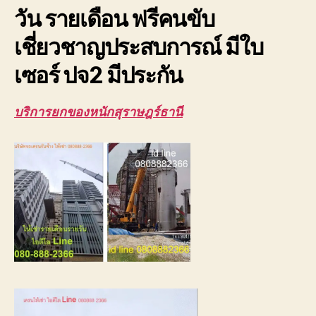
อาคาร
วัน รายเดือน ฟรีคนขับ
สูง
ยก
เชี่ยวชาญประสบการณ์ มีใบ
ส่ง
ชิ้น
เซอร์ ปจ2 มีประกัน
งาน
ขนาด
บริการยกของหนักสุราษฎร์ธานี
ใหญ่