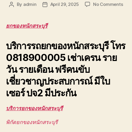
on
By
admin
April 29, 2025
No Comments
Post
Post
ยก
author
date
ของ
หนัก
ยกของหนักสระบุรี
สระบุ
ยก
บริการรถยกของหนักสระบุรี โทร
ของ
ขึ้น
0818900005 เช่าเครน ราย
ดาดฟ
ตึก
วัน รายเดือน ฟรีคนขับ
สูง
มาก
เชี่ยวชาญประสบการณ์ มีใบ
ยก
ส่ง
เซอร์ ปจ2 มีประกัน
ชิ้น
งาน
บริการยกของหนักสระบุรี
พิกัดยกของหนักสระบุรี