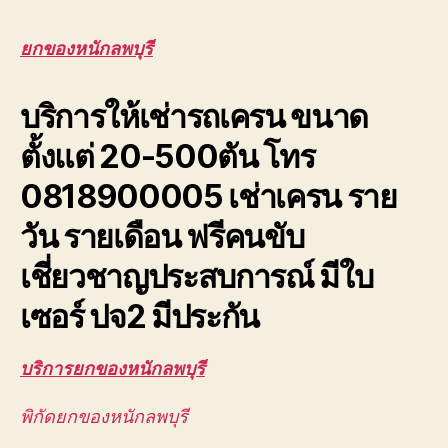
ของ
หนัก
ยกของหนักลพบุรี
ลพบุรี
ยก
บริการให้เช่ารถเครน ขนาด
ของ
หนัก
ตั้งแต่ 20-500ตัน โทร
ขึ้น
ดาดฟ้า
0818900005 เช่าเครน ราย
ตึก
อาคาร
วัน รายเดือน ฟรีคนขับ
สูง
ยก
เชี่ยวชาญประสบการณ์ มีใบ
ส่ง
ชิ้น
เซอร์ ปจ2 มีประกัน
งาน
ขนาด
บริการยกของหนักลพบุรี
ใหญ่
พิกัดยกของหนักลพบุรี