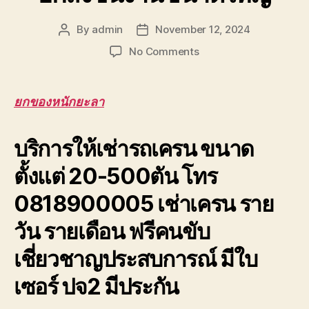
By
admin
November 12, 2024
Post
Post
author
date
on
No Comments
ยก
ของ
หนัก
ยกของหนักยะลา
ยะลา
ยก
บริการให้เช่ารถเครน ขนาด
ของ
หนัก
ตั้งแต่ 20-500ตัน โทร
ขึ้น
ดาดฟ้า
0818900005 เช่าเครน ราย
ตึก
อาคาร
วัน รายเดือน ฟรีคนขับ
สูง
ยก
เชี่ยวชาญประสบการณ์ มีใบ
ส่ง
ชิ้น
เซอร์ ปจ2 มีประกัน
งาน
ขนาด