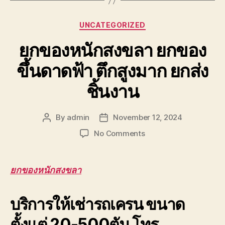
Categories
UNCATEGORIZED
ยกของหนักสงขลา ยกของ
ขึ้นดาดฟ้า ตึกสูงมาก ยกส่ง
ชิ้นงาน
By
admin
November 12, 2024
Post
Post
author
date
on
No Comments
ยก
ของ
หนัก
ยกของหนักสงขลา
สงขลา
ยก
บริการให้เช่ารถเครน ขนาด
ของ
ขึ้น
ตั้งแต่ 20-500ตัน โทร
ดาดฟ้า