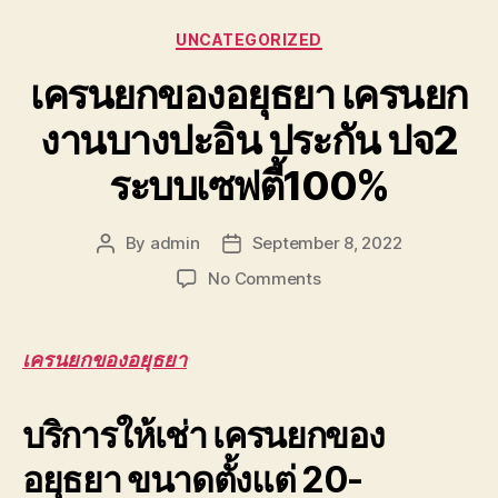
Categories
UNCATEGORIZED
เครนยกของอยุธยา เครนยก
งานบางปะอิน ประกัน ปจ2
ระบบเซฟตี้100%
By
admin
September 8, 2022
Post
Post
author
date
on
No Comments
เครน
ยก
ของ
เครนยกของอยุธยา
อยุธยา
เครน
บริการให้เช่า เครนยกของ
ยก
งาน
อยุธยา ขนาดตั้งแต่ 20-
บางปะอิน
ประกัน