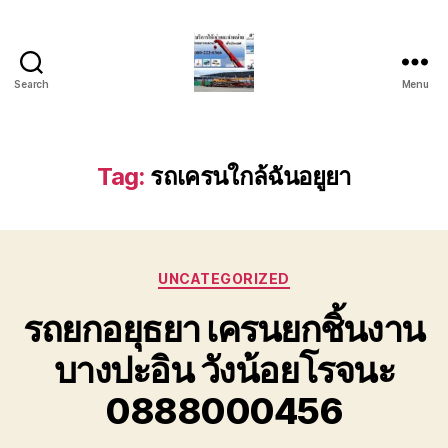
Search
Menu
บริการ
รถ
ยก
รถ
Tag:
รถเครนใกล้ฉันอยูยา
เครน
รถ
เฮี๊ยบ
รถ
Categories
สไลด์
UNCATEGORIZED
ขนส่ง
รถยกอยุธยา เครนยกชิ้นงาน
เครื่องจักร
โทร
บางปะอิน วังน้อยโรจนะ
0818900005
0888000456