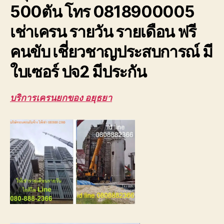
500ตัน โทร 0818900005
ปจ2
ระบบ
เช่าเครน รายวัน รายเดือน ฟรี
เซฟตี้100%
คนขับ เชี่ยวชาญประสบการณ์ มี
ใบเซอร์ ปจ2 มีประกัน
บริการเครนยกของ อยุธยา