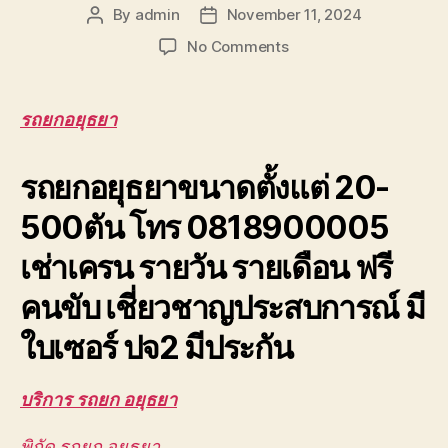
By
admin
November 11, 2024
Post
Post
author
date
on
No Comments
รถ
ยก
อยุธยา
รถยกอยุธยา
เครน
ยก
รถยกอยุธยาขนาดตั้งแต่ 20-
ชิ้น
งาน
500ตัน โทร 0818900005
บางปะอิน
วังน้อย
เช่าเครน รายวัน รายเดือน ฟรี
โรจ
นะ
คนขับ เชี่ยวชาญประสบการณ์ มี
0888000456
ใบเซอร์ ปจ2 มีประกัน
บริการ รถยก อยุธยา
พิกัด รถยก อยุธยา