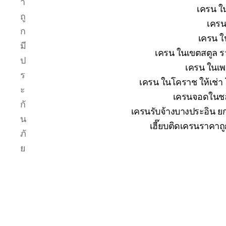
า
เครน ใน
ถู
เครน
ก
เครน ใ
มี
เครน ในเขตสตูล รา
ป
เครน ในเพช
ร
เครน ในโคราช ให้เช่า
ะ
เครนจอดในชลบ
กั
เครนรับจ้างบางประอิน ยก
น
เฮี๊ยบติดเครนราคาถ
ภั
ย