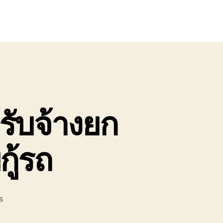
รับจ้างยก
กู้รถ
on
s
รถ
ยก