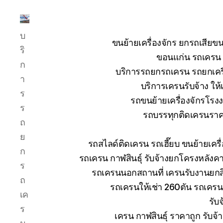
บริการ
บ
รถ
ขนย้ายเครื่องจักร ยกรถเสี
ยก
ริ
ขอนแก่น รถเครน ย
รถ
ก
บริการรถยกรถเครน รถยกเครื่
เครน
า
รถ
บริการเครนรับจ้าง ให้
ร
เฮี๊ยบ
รถขนย้ายเครื่องจักรโร
รถ
ร
รถบรรทุกติดเครนราคา
สไลด์
ถ
ขนส่ง
ย
เครื่องจักร
รถสไลด์ติดเครน รถเฮี๊ยบ ขนย้ายเคร
โทร
ก
รถเครน กาฬสินธุ์ รับจ้างยกโครงหลังค
0818900005
ร
รถเครนนอกสถานที่ เครนรับงานยกสิ
ถ
รถเครนให้เช่า 260ตัน รถเคร
เค
รับ
ร
เครน กาฬสินธุ์ ราคาถูก รับจ