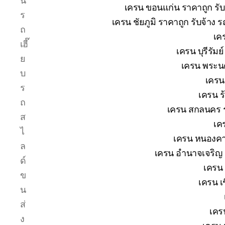
น
เครน ขอนแก่น ราคาถูก รับ
ร
เครน ชัยภูมิ ราคาถูก รับจ้าง 
ถ
เค
เฮี๊
เครน บุรีรัม
ย
เครน พระนค
บ
เครน
ร
เครน ร
ถ
เครน สกลนคร ร
ส
เค
ไ
เครน หนองคาย
ล
เครน อำนาจเจริญ ร
ด์
เครน 
ข
เครน เช
น
ส่
เคร
ง