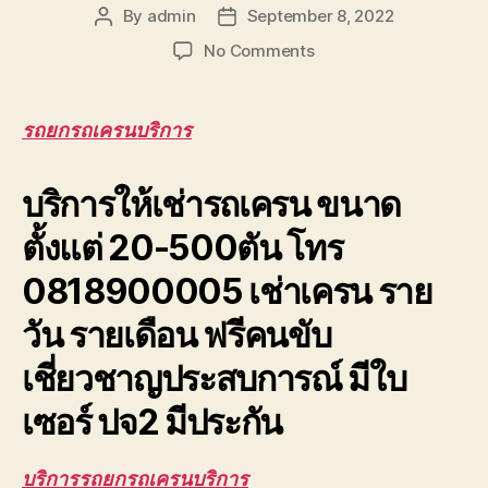
By
admin
September 8, 2022
Post
Post
author
date
on
No Comments
รถ
ยก
รถ
รถยกรถเครนบริการ
เครน
บริการ
บริการให้เช่ารถเครน ขนาด
ให้
เช่า
ตั้งแต่ 20-500ตัน โทร
รับจ้าง
ยก
0818900005 เช่าเครน ราย
เครื่องจักร
หนัก
วัน รายเดือน ฟรีคนขับ
ยก
เก็บ
เชี่ยวชาญประสบการณ์ มีใบ
กู้
รถ
เซอร์ ปจ2 มีประกัน
บริการรถยกรถเครนบริการ