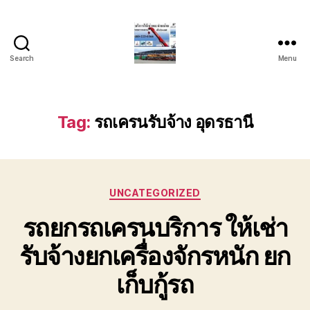
Search
Menu
บริการ
รถ
ยก
รถ
Tag:
รถเครนรับจ้าง อุดรธานี
เครน
รถ
เฮี๊ยบ
รถ
Categories
สไลด์
UNCATEGORIZED
ขนส่ง
รถยกรถเครนบริการ ให้เช่า
เครื่องจักร
โทร
รับจ้างยกเครื่องจักรหนัก ยก
0818900005
เก็บกู้รถ