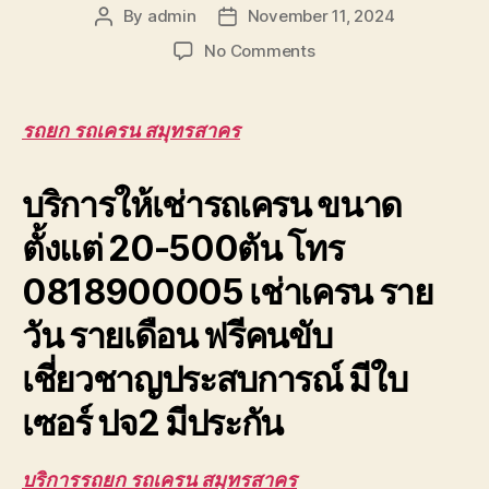
By
admin
November 11, 2024
Post
Post
author
date
on
No Comments
รถยก
รถ
เครน
รถยก รถเครน สมุทรสาคร
สมุทรสาคร
รับจ้าง
บริการให้เช่ารถเครน ขนาด
ยก
โครง
ตั้งแต่ 20-500ตัน โทร
หลังคา
โรงงาน
0818900005 เช่าเครน ราย
ให้
เช่า
วัน รายเดือน ฟรีคนขับ
เชี่ยวชาญประสบการณ์ มีใบ
เซอร์ ปจ2 มีประกัน
บริการรถยก รถเครน สมุทรสาคร