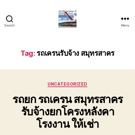
Search
Menu
บริการ
รถ
ยก
รถ
Tag:
รถเครนรับจ้าง สมุทรสาคร
เครน
รถ
เฮี๊ยบ
รถ
Categories
สไลด์
UNCATEGORIZED
ขนส่ง
รถยก รถเครน สมุทรสาคร
เครื่องจักร
โทร
รับจ้างยกโครงหลังคา
0818900005
โรงงาน ให้เช่า