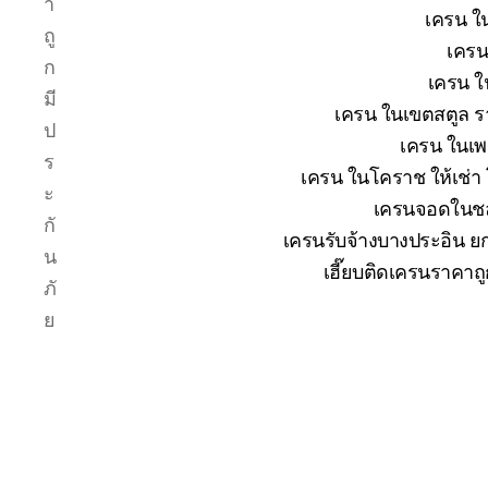
า
เครน ใน
ถู
เครน
ก
เครน ใ
มี
เครน ในเขตสตูล รา
ป
เครน ในเพช
ร
เครน ในโคราช ให้เช่า
ะ
เครนจอดในชลบ
กั
เครนรับจ้างบางประอิน ยก
น
เฮี๊ยบติดเครนราคาถ
ภั
ย