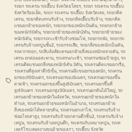
รถยก รถเครน รถเฮี๊ยบ จังหวัดยโสธร
,
รถยก รถเครน รถเฮี๊ยบ
จังหวัดร้อยเอ็ด
,
รถยก รถเครน รถเฮี๊ยบ จังหวัดเลย
,
รถยกติด
เครน
,
รถยกติดเครนรับจ้าง
,
รถยกติดเฮี๊ยบรับจ้าง
,
รถยกติด
แขนยกย้ายของหนัก
,
รถยกยกของหนักเป้นต้น
,
รถยกยกย้าย
ของหนัก10ตัน
,
รถยกยกย้ายของหนัก2ตัน
,
รถยกยกย้ายของ
หนัก5ตัน
,
รถยกรถกะเช้ารับจ้างซ่อมไฟ
,
รถยกรถพัง
,
รถยกรถ
เครนรับจ้างเทปูนชั้น2
,
รถยกรถเสีย
,
รถยกสิ่งของหนักเป็นตัน
,
รถลากรถยก
,
รถสิบล้อติดเครนยกย้ายสิ่งของหนักหลายตัน
,
รถ
เครน ยกต่อมอสะพาน
,
รถเครนกะเช้า
,
รถเครนซ่อมป้ายสูง
,
รถ
เครนติดแขนยกสิ่งของหนัก5ตัน 3ตัน
,
รถเครนติดแขนยกเรือ
,
รถเครนที่สูงเท่าตึก5ขั้น
,
รถเครนมีแขนยกของหนัก
,
รถเครน
ยกของ100เมตร
,
รถเครนยกของ5เมตร
,
รถเครนยกของขึ้น
Tags
ดาดฟ้า
,
รถเครนยกของขึ้นสูง50เมตร
,
รถเครนยกขึ้นที่
สูง10เมตร .รถเครนยกสูง30เมตร
,
รถเครนยกต้นไม้ใหญ่
,
รถ
เครนยกย้ายของหนักในจังหวัด
,
รถเครนยกย้ายของหนักใน
ตำบล
,
รถเครนยกย้ายของหนักในอำเภอ
,
รถเครนยกย้าย
สิ่งของหนักได้หลายๆตัน
,
รถเครนยกเสาไฟ
,
รถเครนรับจ้าง
ซ่อมไฟเสาสูง
,
รถเครนรับจ้างยกคานตึกชั้น2
,
รถเครนรับจ้าง
เทปูน
,
รถเครนรับจ้างเทปูนตึก
,
รถเครนรับเหมาเทปูน
,
รถเท
เลอร์โรเบสผลงานขนย้ายของเรา
,
รถเฮี๊ยบ จังหวัด