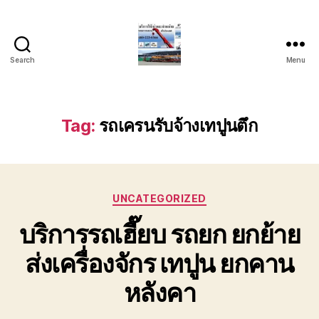
Search
Menu
บริการ
รถ
ยก
รถ
Tag:
รถเครนรับจ้างเทปูนตึก
เครน
รถ
เฮี๊ยบ
รถ
Categories
สไลด์
UNCATEGORIZED
ขนส่ง
บริการรถเฮี๊ยบ รถยก ยกย้าย
เครื่องจักร
โทร
ส่งเครื่องจักร เทปูน ยกคาน
0818900005
หลังคา