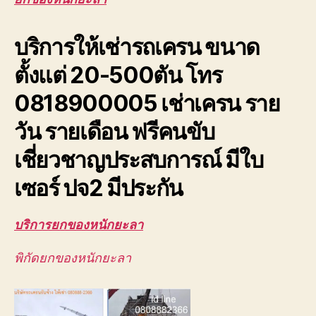
ยะลา
ยก
บริการให้เช่ารถเครน ขนาด
ของ
หนัก
ตั้งแต่ 20-500ตัน โทร
ขึ้น
ดาดฟ้า
0818900005 เช่าเครน ราย
ตึก
อาคาร
วัน รายเดือน ฟรีคนขับ
สูง
ยก
เชี่ยวชาญประสบการณ์ มีใบ
ส่ง
ชิ้น
เซอร์ ปจ2 มีประกัน
งาน
ขนาด
บริการยกของหนักยะลา
ใหญ่
พิกัดยกของหนักยะลา