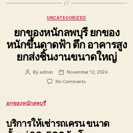
Categories
UNCATEGORIZED
ยกของหนักลพบุรี ยกของ
หนักขึ้นดาดฟ้า ตึก อาคารสูง
ยกส่งชิ้นงานขนาดใหญ่
By
admin
November 12, 2024
Post
Post
author
date
on
No Comments
ยก
ของ
หนัก
ยกของหนักลพบุรี
ลพบุรี
ยก
บริการให้เช่ารถเครน ขนาด
ของ
หนัก