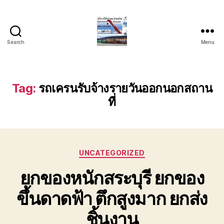
Search
Menu
บริการ
รถ
ยก
รถ
Tag:
รถเครนรับจ้างรายวันออกนอกสถาน
เครน
ที่
รถ
เฮี๊ยบ
รถ
สไลด์
ขนส่ง
Categories
UNCATEGORIZED
เครื่องจักร
โทร
ยกของหนักสระบุรี ยกของ
0818900005
ขึ้นดาดฟ้า ตึกสูงมาก ยกส่ง
ชิ้นงาน