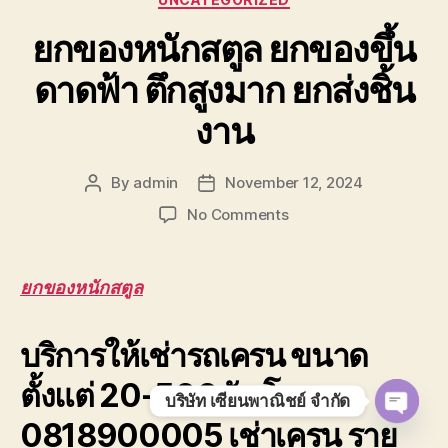
ยกของหนักสตูล ยกของขึ้น
ดาดฟ้า ตึกสูงมาก ยกส่งชิ้น
งาน
By
admin
November 12, 2024
Post
Post
author
date
on
No Comments
ยก
ของ
หนัก
ยกของหนักสตูล
สตูล
ยก
บริการให้เช่ารถเครน ขนาด
ของ
ขึ้น
ตั้งแต่ 20-500ตัน โทร
ดาดฟ้า
บริษัท เซียนพาณิชย์ จำกัด
ตึก
0818900005 เช่าเครน ราย
O
สูง