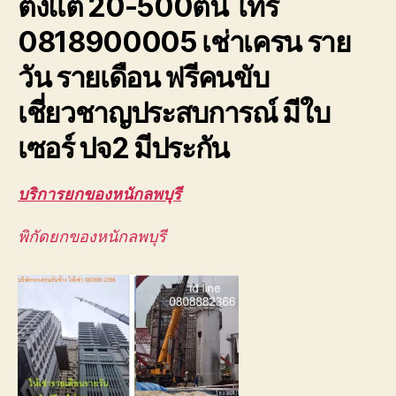
ตั้งแต่ 20-500ตัน โทร
ขึ้น
ดาดฟ้า
0818900005 เช่าเครน ราย
ตึก
อาคาร
วัน รายเดือน ฟรีคนขับ
สูง
ยก
เชี่ยวชาญประสบการณ์ มีใบ
ส่ง
ชิ้น
เซอร์ ปจ2 มีประกัน
งาน
ขนาด
บริการยกของหนักลพบุรี
ใหญ่
พิกัดยกของหนักลพบุรี