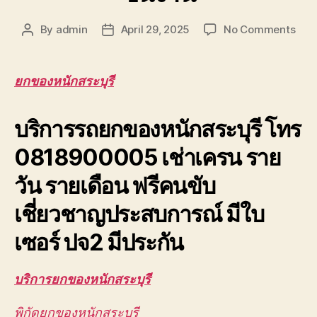
on
By
admin
April 29, 2025
No Comments
Post
Post
ยก
author
date
ของ
หนัก
ยกของหนักสระบุรี
สระบุ
ยก
บริการรถยกของหนักสระบุรี โทร
ของ
ขึ้น
0818900005 เช่าเครน ราย
ดาดฟ
ตึก
วัน รายเดือน ฟรีคนขับ
สูง
มาก
เชี่ยวชาญประสบการณ์ มีใบ
ยก
ส่ง
เซอร์ ปจ2 มีประกัน
ชิ้น
งาน
บริการยกของหนักสระบุรี
พิกัดยกของหนักสระบุรี