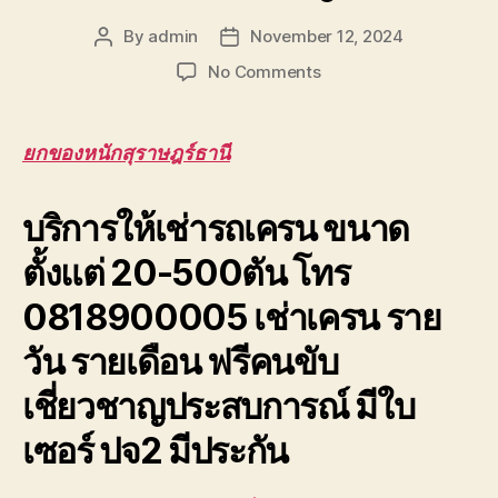
By
admin
November 12, 2024
Post
Post
author
date
on
No Comments
ยก
ของ
หนัก
ยกของหนักสุราษฎร์ธานี
สุราษฎร์ธานี
ยก
บริการให้เช่ารถเครน ขนาด
ของ
หนัก
ตั้งแต่ 20-500ตัน โทร
ขึ้น
ดาดฟ้า
0818900005 เช่าเครน ราย
ตึก
อาคาร
วัน รายเดือน ฟรีคนขับ
สูง
ยก
เชี่ยวชาญประสบการณ์ มีใบ
ส่ง
ชิ้น
เซอร์ ปจ2 มีประกัน
งาน
ขนาด