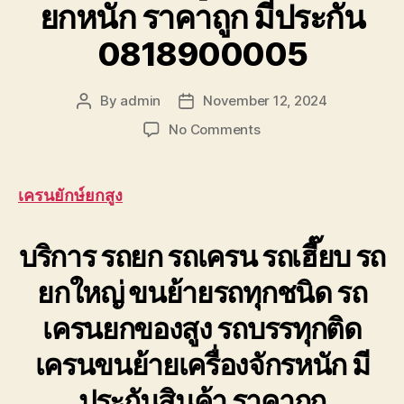
ยกหนัก ราคาถูก มีประกัน
0818900005
By
admin
November 12, 2024
Post
Post
author
date
on
No Comments
เครน
ยักษ์
ยก
เครนยักษ์ยกสูง
สูง
เช่า
บริการ รถยก รถเครน รถเฮี๊ยบ รถ
รถ
เครน
ยกใหญ่ ขนย้ายรถทุกชนิด รถ
ยก
หนัก
เครนยกของสูง รถบรรทุกติด
ราคา
ถูก
เครนขนย้ายเครื่องจักรหนัก มี
มี
ประกัน
ประกันสินค้า ราคาถูก