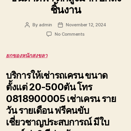
ชิ้นงาน
By
admin
November 12, 2024
Post
Post
author
date
on
No Comments
ยก
ของ
หนัก
ยกของหนักสงขลา
สงขลา
ยก
บริการให้เช่ารถเครน ขนาด
ของ
ขึ้น
ตั้งแต่ 20-500ตัน โทร
ดาดฟ้า
ตึก
0818900005 เช่าเครน ราย
สูง
มาก
วัน รายเดือน ฟรีคนขับ
ยก
ส่ง
เชี่ยวชาญประสบการณ์ มีใบ
ชิ้น
งาน