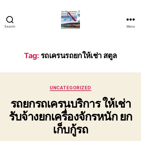
Search
Menu
บริการ
รถ
ยก
รถ
Tag:
รถเครนรถยกให้เช่า สตูล
เครน
รถ
เฮี๊ยบ
รถ
Categories
สไลด์
UNCATEGORIZED
ขนส่ง
รถยกรถเครนบริการ ให้เช่า
เครื่องจักร
โทร
รับจ้างยกเครื่องจักรหนัก ยก
0818900005
เก็บกู้รถ