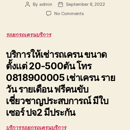
By
admin
September 8, 2022
Post
Post
author
date
on
No Comments
รถ
ยก
รถ
รถยกรถเครนบริการ
เครน
บริการ
บริการให้เช่ารถเครน ขนาด
ให้
เช่า
ตั้งแต่ 20-500ตัน โทร
รับจ้าง
ยก
0818900005 เช่าเครน ราย
เครื่องจักร
หนัก
วัน รายเดือน ฟรีคนขับ
ยก
เก็บ
เชี่ยวชาญประสบการณ์ มีใบ
กู้
รถ
เซอร์ ปจ2 มีประกัน
บริการรถยกรถเครนบริการ