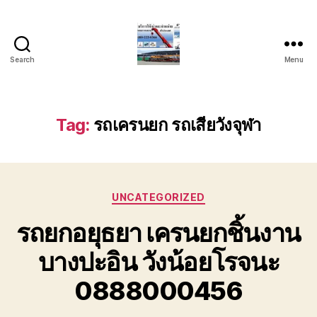
Search
Menu
บริการ
รถ
ยก
รถ
Tag:
รถเครนยก รถเสียวังจุฬา
เครน
รถ
เฮี๊ยบ
รถ
Categories
สไลด์
UNCATEGORIZED
ขนส่ง
รถยกอยุธยา เครนยกชิ้นงาน
เครื่องจักร
โทร
บางปะอิน วังน้อยโรจนะ
0818900005
0888000456