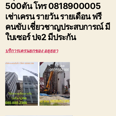
500ตัน โทร 0818900005
ปจ2
ระบบ
เช่าเครน รายวัน รายเดือน ฟรี
เซฟตี้100%
คนขับ เชี่ยวชาญประสบการณ์ มี
ใบเซอร์ ปจ2 มีประกัน
บริการเครนยกของ อยุธยา