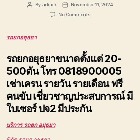
By
admin
November 11, 2024
Post
Post
author
date
on
No Comments
รถ
ยก
อยุธยา
รถยกอยุธยา
เครน
ยก
รถยกอยุธยาขนาดตั้งแต่ 20-
ชิ้น
งาน
500ตัน โทร 0818900005
บางปะอิน
วังน้อย
เช่าเครน รายวัน รายเดือน ฟรี
โรจ
นะ
คนขับ เชี่ยวชาญประสบการณ์ มี
0888000456
ใบเซอร์ ปจ2 มีประกัน
บริการ รถยก อยุธยา
พิกัด รถยก อยุธยา