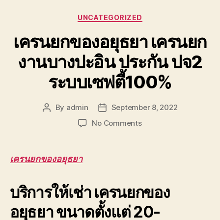
Categories
UNCATEGORIZED
เครนยกของอยุธยา เครนยก
งานบางปะอิน ประกัน ปจ2
ระบบเซฟตี้100%
By
admin
September 8, 2022
Post
Post
author
date
on
No Comments
เครน
ยก
ของ
เครนยกของอยุธยา
อยุธยา
เครน
บริการให้เช่า เครนยกของ
ยก
งาน
อยุธยา ขนาดตั้งแต่ 20-
บางปะอิน
ประกัน