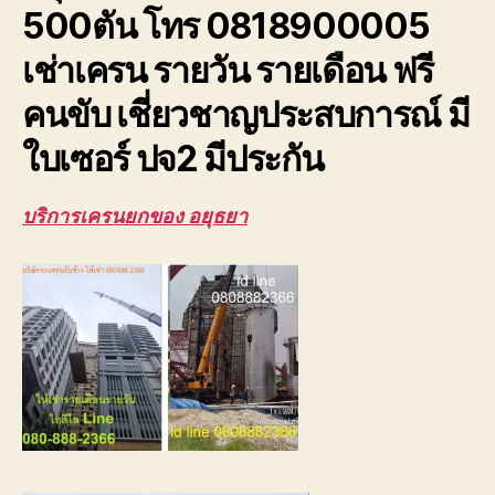
500ตัน โทร 0818900005
ปจ2
ระบบ
เช่าเครน รายวัน รายเดือน ฟรี
เซฟตี้100%
คนขับ เชี่ยวชาญประสบการณ์ มี
ใบเซอร์ ปจ2 มีประกัน
บริการเครนยกของ อยุธยา