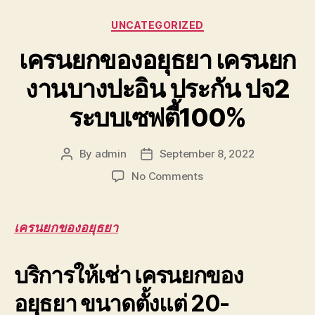
Categories
UNCATEGORIZED
เครนยกของอยุธยา เครนยก
งานบางปะอิน ประกัน ปจ2
ระบบเซฟตี้100%
By
admin
September 8, 2022
Post
Post
author
date
on
No Comments
เครน
ยก
ของ
เครนยกของอยุธยา
อยุธยา
เครน
บริการให้เช่า เครนยกของ
ยก
งาน
อยุธยา ขนาดตั้งแต่ 20-
บางปะอิน
ประกัน