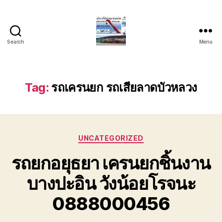
Search
Menu
บริการ
รถ
ยก
รถ
Tag:
รถเครนยก รถเสียลาดบัวหลวง
เครน
รถ
เฮี๊ยบ
รถ
Categories
สไลด์
UNCATEGORIZED
ขนส่ง
รถยกอยุธยา เครนยกชิ้นงาน
เครื่องจักร
โทร
บางปะอิน วังน้อยโรจนะ
0818900005
0888000456