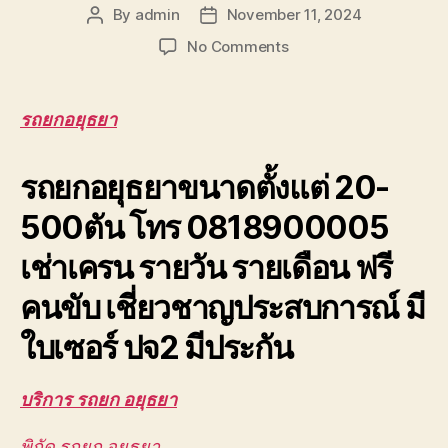
By
admin
November 11, 2024
Post
Post
author
date
on
No Comments
รถ
ยก
อยุธยา
รถยกอยุธยา
เครน
ยก
รถยกอยุธยาขนาดตั้งแต่ 20-
ชิ้น
งาน
500ตัน โทร 0818900005
บางปะอิน
วังน้อย
เช่าเครน รายวัน รายเดือน ฟรี
โรจ
นะ
คนขับ เชี่ยวชาญประสบการณ์ มี
0888000456
ใบเซอร์ ปจ2 มีประกัน
บริการ รถยก อยุธยา
พิกัด รถยก อยุธยา