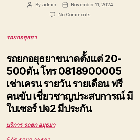
By
admin
November 11, 2024
Post
Post
author
date
on
No Comments
รถ
ยก
อยุธยา
รถยกอยุธยา
เครน
ยก
รถยกอยุธยาขนาดตั้งแต่ 20-
ชิ้น
งาน
500ตัน โทร 0818900005
บางปะอิน
วังน้อย
เช่าเครน รายวัน รายเดือน ฟรี
โรจ
นะ
คนขับ เชี่ยวชาญประสบการณ์ มี
0888000456
ใบเซอร์ ปจ2 มีประกัน
บริการ รถยก อยุธยา
พิกัด รถยก อยุธยา