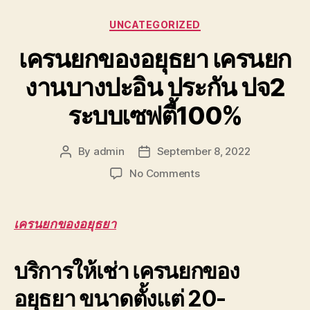
Categories
UNCATEGORIZED
เครนยกของอยุธยา เครนยก
งานบางปะอิน ประกัน ปจ2
ระบบเซฟตี้100%
By
admin
September 8, 2022
Post
Post
author
date
on
No Comments
เครน
ยก
ของ
เครนยกของอยุธยา
อยุธยา
เครน
บริการให้เช่า เครนยกของ
ยก
งาน
อยุธยา ขนาดตั้งแต่ 20-
บางปะอิน
ประกัน