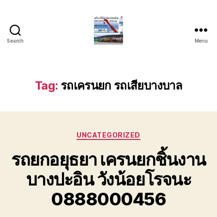
Search
Menu
บริการ
รถ
ยก
รถ
Tag:
รถเครนยก รถเสียบางบาล
เครน
รถ
เฮี๊ยบ
รถ
Categories
สไลด์
UNCATEGORIZED
ขนส่ง
รถยกอยุธยา เครนยกชิ้นงาน
เครื่องจักร
โทร
บางปะอิน วังน้อยโรจนะ
0818900005
0888000456