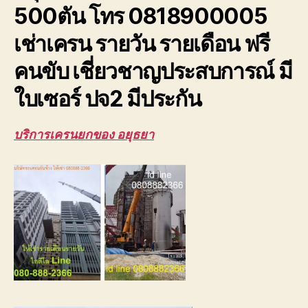
500ตัน โทร 0818900005
ปจ2
ระบบ
เช่าเครน รายวัน รายเดือน ฟรี
เซฟตี้100%
คนขับ เชี่ยวชาญประสบการณ์ มี
ใบเซอร์ ปจ2 มีประกัน
บริการเครนยกของ อยุธยา