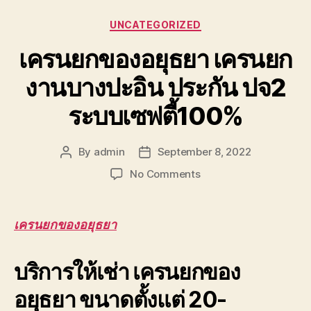
Categories
UNCATEGORIZED
เครนยกของอยุธยา เครนยก
งานบางปะอิน ประกัน ปจ2
ระบบเซฟตี้100%
By
admin
September 8, 2022
Post
Post
author
date
on
No Comments
เครน
ยก
ของ
เครนยกของอยุธยา
อยุธยา
เครน
บริการให้เช่า เครนยกของ
ยก
งาน
อยุธยา ขนาดตั้งแต่ 20-
บางปะอิน
ประกัน