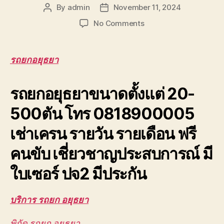
By
admin
November 11, 2024
Post
Post
author
date
on
No Comments
รถ
ยก
อยุธยา
รถยกอยุธยา
เครน
ยก
รถยกอยุธยาขนาดตั้งแต่ 20-
ชิ้น
งาน
500ตัน โทร 0818900005
บางปะอิน
วังน้อย
เช่าเครน รายวัน รายเดือน ฟรี
โรจ
นะ
คนขับ เชี่ยวชาญประสบการณ์ มี
0888000456
ใบเซอร์ ปจ2 มีประกัน
บริการ รถยก อยุธยา
พิกัด รถยก อยุธยา