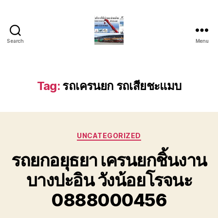
Search
Menu
บริการ
รถ
ยก
รถ
Tag:
รถเครนยก รถเสียชะแมบ
เครน
รถ
เฮี๊ยบ
รถ
Categories
สไลด์
UNCATEGORIZED
ขนส่ง
รถยกอยุธยา เครนยกชิ้นงาน
เครื่องจักร
โทร
บางปะอิน วังน้อยโรจนะ
0818900005
0888000456