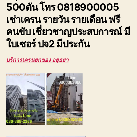
500ตัน โทร 0818900005
ปจ2
ระบบ
เช่าเครน รายวัน รายเดือน ฟรี
เซฟตี้100%
คนขับ เชี่ยวชาญประสบการณ์ มี
ใบเซอร์ ปจ2 มีประกัน
บริการเครนยกของ อยุธยา