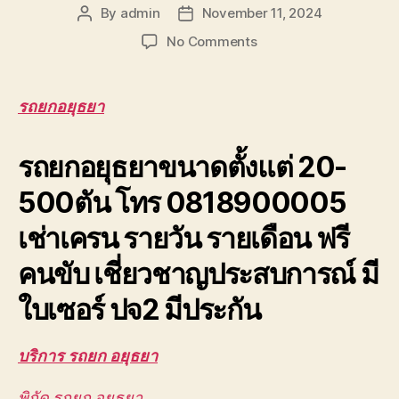
By
admin
November 11, 2024
Post
Post
author
date
on
No Comments
รถ
ยก
อยุธยา
รถยกอยุธยา
เครน
ยก
รถยกอยุธยาขนาดตั้งแต่ 20-
ชิ้น
งาน
500ตัน โทร 0818900005
บางปะอิน
วังน้อย
เช่าเครน รายวัน รายเดือน ฟรี
โรจ
นะ
คนขับ เชี่ยวชาญประสบการณ์ มี
0888000456
ใบเซอร์ ปจ2 มีประกัน
บริการ รถยก อยุธยา
พิกัด รถยก อยุธยา