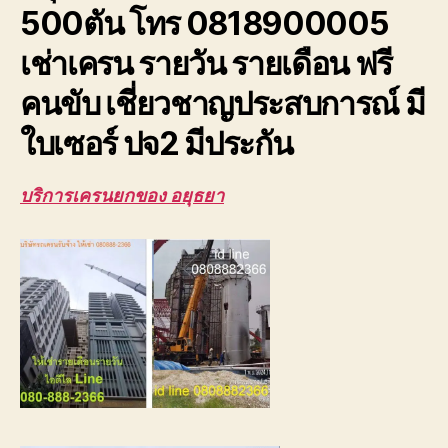
500ตัน โทร 0818900005
ปจ2
ระบบ
เช่าเครน รายวัน รายเดือน ฟรี
เซฟตี้100%
คนขับ เชี่ยวชาญประสบการณ์ มี
ใบเซอร์ ปจ2 มีประกัน
บริการเครนยกของ อยุธยา