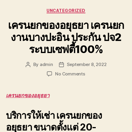
Categories
UNCATEGORIZED
เครนยกของอยุธยา เครนยก
งานบางปะอิน ประกัน ปจ2
ระบบเซฟตี้100%
By
admin
September 8, 2022
Post
Post
author
date
on
No Comments
เครน
ยก
ของ
เครนยกของอยุธยา
อยุธยา
เครน
บริการให้เช่า เครนยกของ
ยก
งาน
อยุธยา ขนาดตั้งแต่ 20-
บางปะอิน
ประกัน