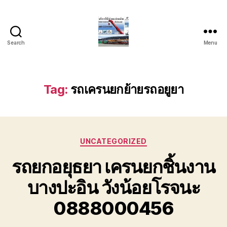
Search
Menu
บริการ
รถ
ยก
รถ
Tag:
รถเครนยกย้ายรถอยูยา
เครน
รถ
เฮี๊ยบ
รถ
Categories
สไลด์
UNCATEGORIZED
ขนส่ง
รถยกอยุธยา เครนยกชิ้นงาน
เครื่องจักร
โทร
บางปะอิน วังน้อยโรจนะ
0818900005
0888000456