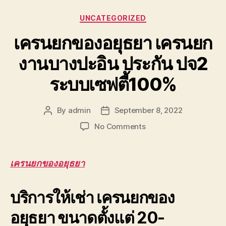
Categories
UNCATEGORIZED
เครนยกของอยุธยา เครนยก
งานบางปะอิน ประกัน ปจ2
ระบบเซฟตี้100%
By
admin
September 8, 2022
Post
Post
author
date
on
No Comments
เครน
ยก
ของ
เครนยกของอยุธยา
อยุธยา
เครน
บริการให้เช่า เครนยกของ
ยก
งาน
อยุธยา ขนาดตั้งแต่ 20-
บางปะอิน
ประกัน