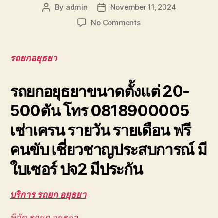
By
admin
November 11, 2024
Post
Post
author
date
on
No Comments
รถ
ยก
อยุธยา
รถยกอยุธยา
เครน
ยก
รถยกอยุธยาขนาดตั้งแต่ 20-
ชิ้น
งาน
500ตัน โทร 0818900005
บางปะอิน
วังน้อย
เช่าเครน รายวัน รายเดือน ฟรี
โรจ
นะ
คนขับ เชี่ยวชาญประสบการณ์ มี
0888000456
ใบเซอร์ ปจ2 มีประกัน
บริการ รถยก อยุธยา
พิกัด รถยก อยุธยา