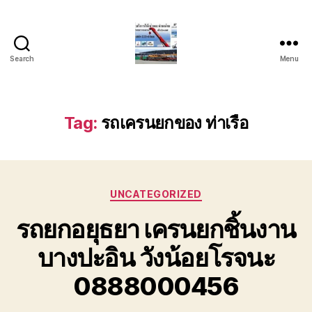
Search
Menu
บริการ
รถ
ยก
รถ
Tag:
รถเครนยกของ ท่าเรือ
เครน
รถ
เฮี๊ยบ
รถ
Categories
สไลด์
UNCATEGORIZED
ขนส่ง
รถยกอยุธยา เครนยกชิ้นงาน
เครื่องจักร
โทร
บางปะอิน วังน้อยโรจนะ
0818900005
0888000456