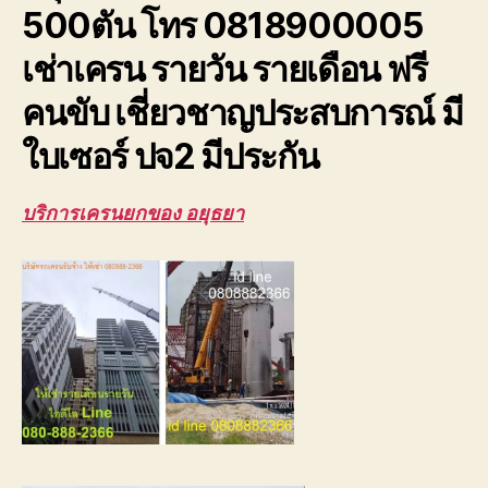
500ตัน โทร 0818900005
ปจ2
ระบบ
เช่าเครน รายวัน รายเดือน ฟรี
เซฟตี้100%
คนขับ เชี่ยวชาญประสบการณ์ มี
ใบเซอร์ ปจ2 มีประกัน
บริการเครนยกของ อยุธยา