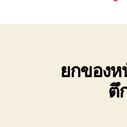
ยกของหนั
ตึ