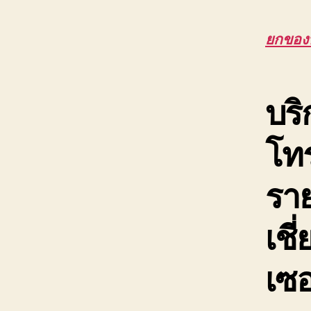
ยกของห
บริ
โท
ราย
เช
เซอ