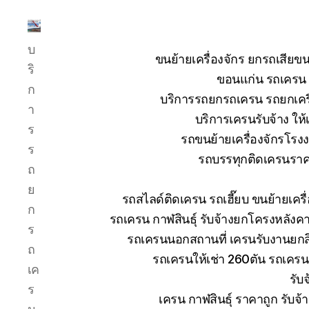
บริการ
บ
รถ
ขนย้ายเครื่องจักร ยกรถเสี
ยก
ริ
ขอนแก่น รถเครน ย
รถ
ก
บริการรถยกรถเครน รถยกเครื่
เครน
า
รถ
บริการเครนรับจ้าง ให้
ร
เฮี๊ยบ
รถขนย้ายเครื่องจักรโร
รถ
ร
รถบรรทุกติดเครนราคา
สไลด์
ถ
ขนส่ง
ย
เครื่องจักร
รถสไลด์ติดเครน รถเฮี๊ยบ ขนย้ายเคร
โทร
ก
รถเครน กาฬสินธุ์ รับจ้างยกโครงหลังค
0818900005
ร
รถเครนนอกสถานที่ เครนรับงานยกสิ
ถ
รถเครนให้เช่า 260ตัน รถเคร
เค
รับ
ร
เครน กาฬสินธุ์ ราคาถูก รับจ