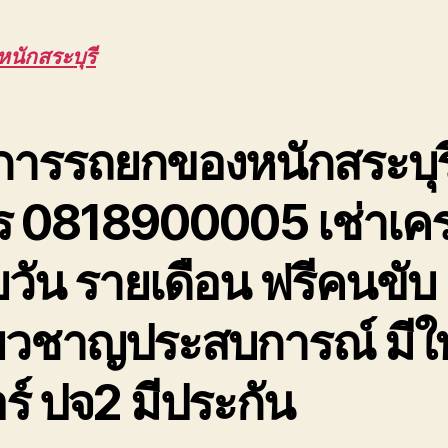
ห
สร
นักสระบุรี
ย
ข
ขึ
ด
การรถยกของหนักสระบุร
ตึ
สู
ร 0818900005 เช่าเค
ม
ย
ส่
วัน รายเดือน ฟรีคนขับ
ชิ
ง
ี่ยวชาญประสบการณ์ มีใ
ร์ ปจ2 มีประกัน