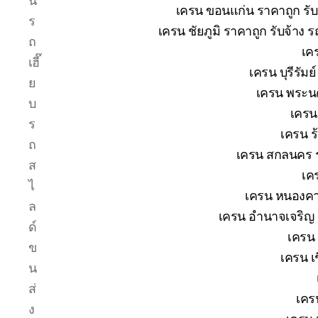
น
เครน ขอนแก่น ราคาถูก รับ
ร
เครน ชัยภูมิ ราคาถูก รับจ้าง 
ถ
เค
เฮี๊
เครน บุรีรัม
ย
เครน พระนค
บ
เครน
ร
เครน ร
ถ
เครน สกลนคร ร
ส
เค
ไ
เครน หนองคาย
ล
เครน อำนาจเจริญ ร
ด์
เครน 
ข
เครน เช
น
ส่
เคร
ง