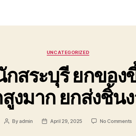
Categories
UNCATEGORIZED
กสระบุรี ยกของข
กสูงมาก ยกส่งชิ้น
o
By
admin
April 29, 2025
No Comments
Post
Post
ย
author
date
ข