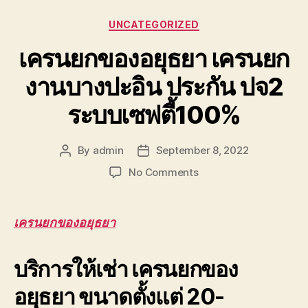
Categories
UNCATEGORIZED
เครนยกของอยุธยา เครนยก
งานบางปะอิน ประกัน ปจ2
ระบบเซฟตี้100%
By
admin
September 8, 2022
Post
Post
author
date
on
No Comments
เครน
ยก
ของ
เครนยกของอยุธยา
อยุธยา
เครน
บริการให้เช่า เครนยกของ
ยก
งาน
อยุธยา ขนาดตั้งแต่ 20-
บางปะอิน
ประกัน