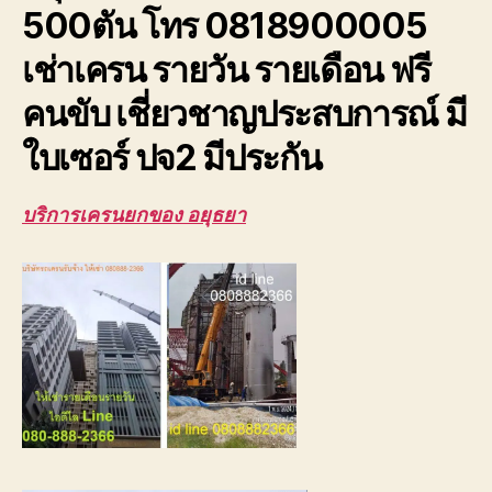
500ตัน โทร 0818900005
ปจ2
ระบบ
เช่าเครน รายวัน รายเดือน ฟรี
เซฟตี้100%
คนขับ เชี่ยวชาญประสบการณ์ มี
ใบเซอร์ ปจ2 มีประกัน
บริการเครนยกของ อยุธยา