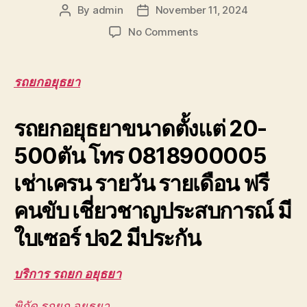
By
admin
November 11, 2024
Post
Post
author
date
on
No Comments
รถ
ยก
อยุธยา
รถยกอยุธยา
เครน
ยก
รถยกอยุธยาขนาดตั้งแต่ 20-
ชิ้น
งาน
500ตัน โทร 0818900005
บางปะอิน
วังน้อย
เช่าเครน รายวัน รายเดือน ฟรี
โรจ
นะ
คนขับ เชี่ยวชาญประสบการณ์ มี
0888000456
ใบเซอร์ ปจ2 มีประกัน
บริการ รถยก อยุธยา
พิกัด รถยก อยุธยา