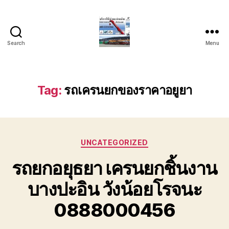
Search
Menu
บริการ
รถ
ยก
รถ
Tag:
รถเครนยกของราคาอยูยา
เครน
รถ
เฮี๊ยบ
รถ
Categories
สไลด์
UNCATEGORIZED
ขนส่ง
รถยกอยุธยา เครนยกชิ้นงาน
เครื่องจักร
โทร
บางปะอิน วังน้อยโรจนะ
0818900005
0888000456