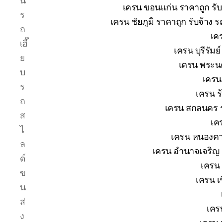
น
เครน ขอนแก่น ราคาถูก รับ
ร
เครน ชัยภูมิ ราคาถูก รับจ้าง 
ถ
เค
เฮี๊
เครน บุรีรัม
ย
เครน พระนค
บ
เครน
ร
เครน ร
ถ
เครน สกลนคร ร
ส
เค
ไ
เครน หนองคาย
ล
เครน อำนาจเจริญ ร
ด์
เครน 
ข
เครน เช
น
ส่
เคร
ง