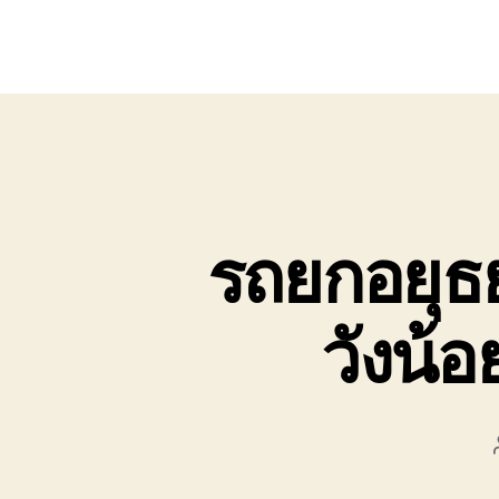
รถยกอยุธ
วังน