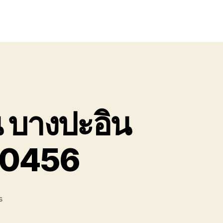
 บางปะอิน
00456
on
s
รถ
ยก