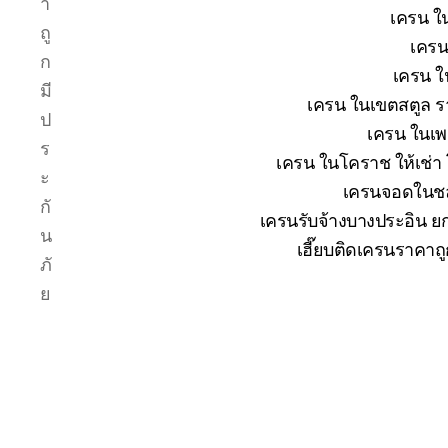
า
เครน ใน
ถู
เครน
ก
เครน ใ
มี
เครน ในเขตสตูล รา
ป
เครน ในเพช
ร
เครน ในโคราช ให้เช่า
ะ
เครนจอดในชลบ
กั
เครนรับจ้างบางประอิน ยก
น
เฮี๊ยบติดเครนราคาถ
ภั
ย