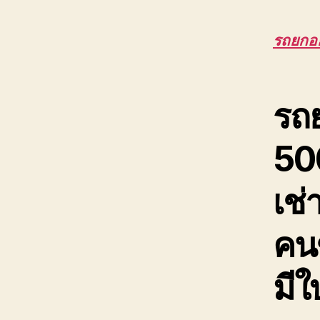
รถยกอ
รถย
50
เช่
คน
มีใ