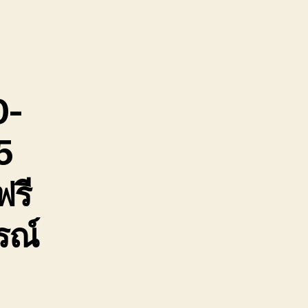
อยุธยา
เครน
ยก
ชิ้น
งาน
บางปะอิน
0-
วังน้อย
โรจ
5
นะ
0888000456
ฟรี
รณ์