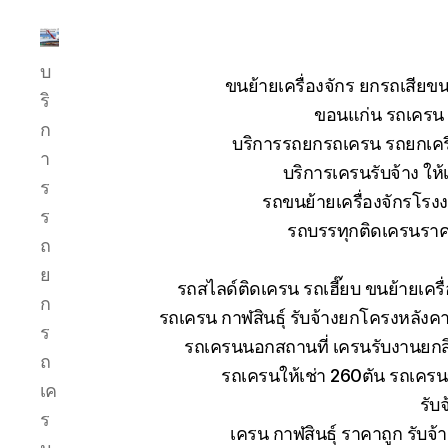
บริการ
บ
รถ
ขนย้ายเครื่องจักร ยกรถเสี
ยก
ริ
ขอนแก่น รถเครน ย
รถ
ก
บริการรถยกรถเครน รถยกเครื่
เครน
า
รถ
บริการเครนรับจ้าง ให้
ร
เฮี๊ยบ
รถขนย้ายเครื่องจักรโร
รถ
ร
รถบรรทุกติดเครนราคา
สไลด์
ถ
ขนส่ง
ย
เครื่องจักร
รถสไลด์ติดเครน รถเฮี๊ยบ ขนย้ายเคร
โทร
ก
รถเครน กาฬสินธุ์ รับจ้างยกโครงหลังค
0818900005
ร
รถเครนนอกสถานที่ เครนรับงานยกสิ
ถ
รถเครนให้เช่า 260ตัน รถเคร
เค
รับ
ร
เครน กาฬสินธุ์ ราคาถูก รับจ