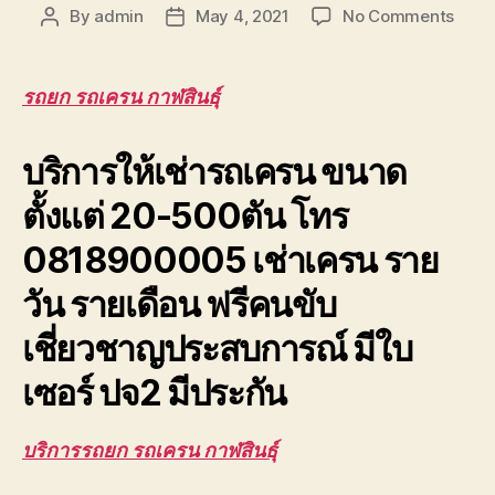
on
By
admin
May 4, 2021
No Comments
Post
Post
รถยก
author
date
รถ
เครน
รถยก รถเครน กาฬสินธุ์
กาฬสิน
รับจ้า
บริการให้เช่ารถเครน ขนาด
ยก
โครง
ตั้งแต่ 20-500ตัน โทร
หลังค
ติด
0818900005 เช่าเครน ราย
ตั้ง
กู้
วัน รายเดือน ฟรีคนขับ
ยก
รถ
เชี่ยวชาญประสบการณ์ มีใบ
เสีย
อุบัติเ
เซอร์ ปจ2 มีประกัน
บริการรถยก รถเครน กาฬสินธุ์