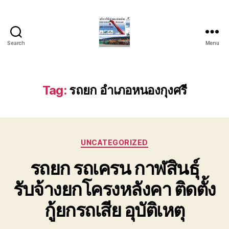
Search
Menu
บริการ
รถ
ยก
รถ
Tag:
รถยก อำเภอหนองกุงศรี
เครน
รถ
เฮี๊ยบ
รถ
Categories
สไลด์
UNCATEGORIZED
ขนส่ง
รถยก รถเครน กาฬสินธุ์
เครื่องจักร
โทร
รับจ้างยกโครงหลังคา ติดตั้ง
0818900005
กู้ยกรถเสีย อุบัติเหตุ