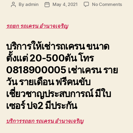
on
By
admin
May 4, 2021
No Comments
Post
Post
รถยก
author
date
รถ
เครน
รถยก รถเครน อำนาจเจริญ
อำนา
ยก
บริการให้เช่ารถเครน ขนาด
โครง
หลังค
ตั้งแต่ 20-500ตัน โทร
ยก
ย้าย
0818900005 เช่าเครน ราย
ของ
หนัก
วัน รายเดือน ฟรีคนขับ
ขึ้น
ที่
เชี่ยวชาญประสบการณ์ มีใบ
สูง
เซอร์ ปจ2 มีประกัน
บริการรถยก รถเครน อำนาจเจริญ