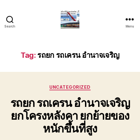
Search
Menu
บริการ
รถ
ยก
รถ
Tag:
รถยก รถเครน อำนาจเจริญ
เครน
รถ
เฮี๊ยบ
รถ
Categories
สไลด์
UNCATEGORIZED
ขนส่ง
รถยก รถเครน อำนาจเจริญ
เครื่องจักร
โทร
ยกโครงหลังคา ยกย้ายของ
0818900005
หนักขึ้นที่สูง