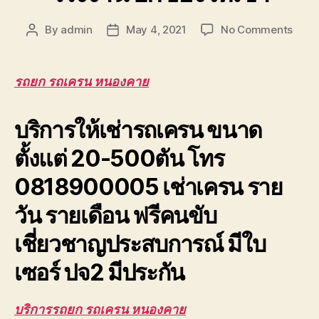
on
By
admin
May 4, 2021
No Comments
Post
Post
รถยก
author
date
รถ
เครน
รถยก รถเครน หนองคาย
หนอง
รับจ้า
บริการให้เช่ารถเครน ขนาด
ยก
โครง
ตั้งแต่ 20-500ตัน โทร
หลังค
โรงง
0818900005 เช่าเครน ราย
ยก
ของ
วัน รายเดือน ฟรีคนขับ
ให้
เช่า
เชี่ยวชาญประสบการณ์ มีใบ
เซอร์ ปจ2 มีประกัน
บริการรถยก รถเครน หนองคาย