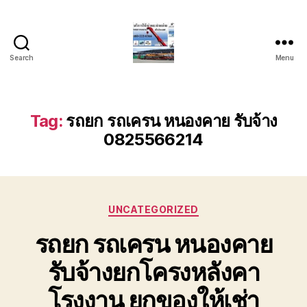
Search
Menu
บริการ
รถ
ยก
รถ
Tag:
รถยก รถเครน หนองคาย รับจ้าง
เครน
0825566214
รถ
เฮี๊ยบ
รถ
สไลด์
ขนส่ง
Categories
UNCATEGORIZED
เครื่องจักร
โทร
รถยก รถเครน หนองคาย
0818900005
รับจ้างยกโครงหลังคา
โรงงาน ยกของให้เช่า