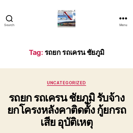
Search
Menu
บริการ
รถ
ยก
รถ
Tag:
รถยก รถเครน ชัยภูมิ
เครน
รถ
เฮี๊ยบ
รถ
Categories
สไลด์
UNCATEGORIZED
ขนส่ง
รถยก รถเครน ชัยภูมิ รับจ้าง
เครื่องจักร
โทร
ยกโครงหลังคาติดตั้ง กู้ยกรถ
0818900005
เสีย อุบัติเหตุ