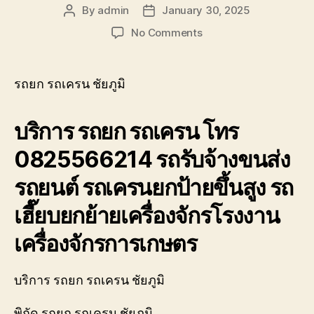
By
admin
January 30, 2025
Post
Post
author
date
on
No Comments
รถยก
รถ
เครน
รถยก รถเครน ชัยภูมิ
ชัยภูมิ
รับจ้าง
บริการ รถยก รถเครน โทร
ยก
โครง
0825566214 รถรับจ้างขนส่ง
หลังคา
ติด
รถยนต์ รถเครนยกป้ายขึ้นสูง รถ
ตั้ง
กู้
เฮี๊ยบยกย้ายเครื่องจักรโรงงาน
ยก
รถ
เครื่องจักรการเกษตร
เสีย
อุบัติเหตุ
บริการ รถยก รถเครน ชัยภูมิ
พิกัด รถยก รถเครน ชัยภูมิ