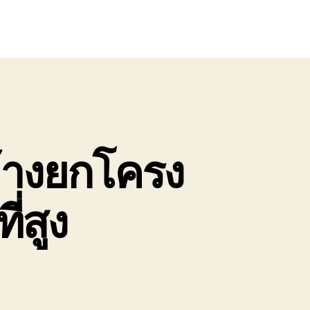
้างยกโครง
่สูง
ยก