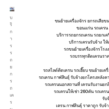
บริการ
บ
รถ
ขนย้ายเครื่องจักร ยกรถเสี
ยก
ริ
ขอนแก่น รถเครน ย
รถ
ก
บริการรถยกรถเครน รถยกเครื่
เครน
า
รถ
บริการเครนรับจ้าง ให้
ร
เฮี๊ยบ
รถขนย้ายเครื่องจักรโร
รถ
ร
รถบรรทุกติดเครนราคา
สไลด์
ถ
ขนส่ง
ย
เครื่องจักร
รถสไลด์ติดเครน รถเฮี๊ยบ ขนย้ายเคร
โทร
ก
รถเครน กาฬสินธุ์ รับจ้างยกโครงหลังค
0818900005
ร
รถเครนนอกสถานที่ เครนรับงานยกสิ
ถ
รถเครนให้เช่า 260ตัน รถเคร
เค
รับ
ร
เครน กาฬสินธุ์ ราคาถูก รับจ