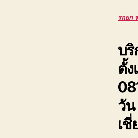
รถยก 
บริ
ตั้
08
วัน
เช