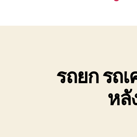
รถยก รถเ
หลั