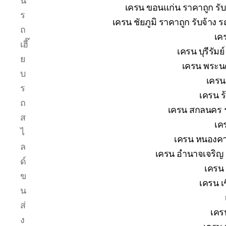
น
เครน ขอนแก่น ราคาถูก รับ
ร
เครน ชัยภูมิ ราคาถูก รับจ้าง 
ถ
เค
เฮี๊
เครน บุรีรัม
ย
เครน พระนค
บ
เครน
ร
เครน ร
ถ
เครน สกลนคร ร
ส
เค
ไ
เครน หนองคาย
ล
เครน อำนาจเจริญ ร
ด์
เครน 
ข
เครน เช
น
ส่
เคร
ง