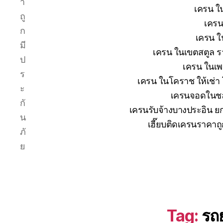
า
เครน ใน
ถู
เครน
ก
เครน ใ
มี
เครน ในเขตสตูล รา
ป
เครน ในเพช
ร
เครน ในโคราช ให้เช่า
ะ
เครนจอดในชลบ
กั
เครนรับจ้างบางประอิน ยก
น
เฮี๊ยบติดเครนราคาถ
ภั
ย
Tag:
รถ