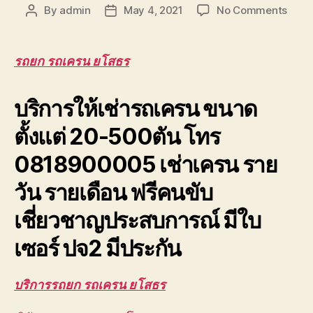
on
By
admin
May 4, 2021
No Comments
Post
Post
รถยก
author
date
รถ
เครน
รถยก รถเครน ยโสธร
ยโสธ
รับจ้า
บริการให้เช่ารถเครน ขนาด
ยก
โครง
ตั้งแต่ 20-500ตัน โทร
หลังค
บริกา
0818900005 เช่าเครน ราย
เครน
ยก
วัน รายเดือน ฟรีคนขับ
ให้
เช่า
เชี่ยวชาญประสบการณ์ มีใบ
ถูก
จริง
เซอร์ ปจ2 มีประกัน
บริการรถยก รถเครน ยโสธร