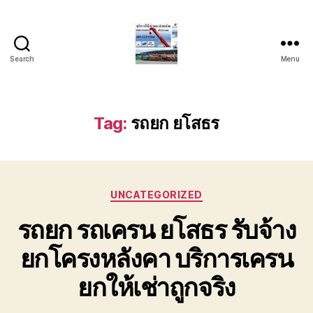
Search
Menu
บริการ
รถ
ยก
รถ
Tag:
รถยก ยโสธร
เครน
รถ
เฮี๊ยบ
รถ
Categories
สไลด์
UNCATEGORIZED
ขนส่ง
รถยก รถเครน ยโสธร รับจ้าง
เครื่องจักร
โทร
ยกโครงหลังคา บริการเครน
0818900005
ยกให้เช่าถูกจริง