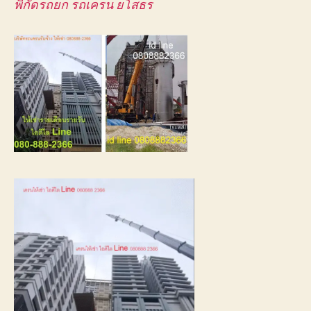
พิกัดรถยก รถเครน ยโสธร