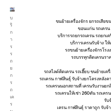
บริการ
บ
รถ
ขนย้ายเครื่องจักร ยกรถเสี
ยก
ริ
ขอนแก่น รถเครน ย
รถ
ก
บริการรถยกรถเครน รถยกเครื่
เครน
า
รถ
บริการเครนรับจ้าง ให้
ร
เฮี๊ยบ
รถขนย้ายเครื่องจักรโร
รถ
ร
รถบรรทุกติดเครนราคา
สไลด์
ถ
ขนส่ง
ย
เครื่องจักร
รถสไลด์ติดเครน รถเฮี๊ยบ ขนย้ายเคร
โทร
ก
รถเครน กาฬสินธุ์ รับจ้างยกโครงหลังค
0818900005
ร
รถเครนนอกสถานที่ เครนรับงานยกสิ
ถ
รถเครนให้เช่า 260ตัน รถเคร
เค
รับ
ร
เครน กาฬสินธุ์ ราคาถูก รับจ