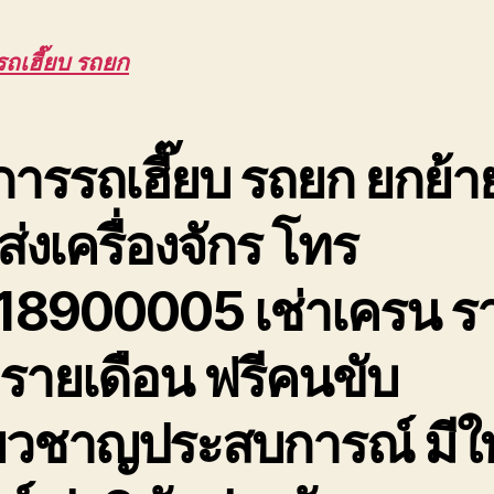
รถเฮี๊ยบ รถยก
การรถเฮี๊ยบ รถยก ยกย้า
่งเครื่องจักร โทร
18900005 เช่าเครน ร
 รายเดือน ฟรีคนขับ
ี่ยวชาญประสบการณ์ มีใ