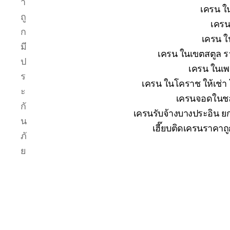
า
เครน ใน
ถู
เครน
ก
เครน ใ
มี
เครน ในเขตสตูล รา
ป
เครน ในเพช
ร
เครน ในโคราช ให้เช่า
ะ
เครนจอดในชลบ
กั
เครนรับจ้างบางประอิน ยก
น
เฮี๊ยบติดเครนราคาถ
ภั
ย