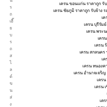
น
เครน ขอนแก่น ราคาถูก รับ
ร
เครน ชัยภูมิ ราคาถูก รับจ้าง 
ถ
เค
เฮี๊
เครน บุรีรัม
ย
เครน พระนค
บ
เครน
ร
เครน ร
ถ
เครน สกลนคร ร
ส
เค
ไ
เครน หนองคาย
ล
เครน อำนาจเจริญ ร
ด์
เครน 
ข
เครน เช
น
ส่
เคร
ง