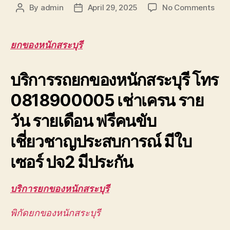
on
By
admin
April 29, 2025
No Comments
Post
Post
ยก
author
date
ของ
หนัก
ยกของหนักสระบุรี
สระบุ
ยก
บริการรถยกของหนักสระบุรี โทร
ของ
ขึ้น
0818900005 เช่าเครน ราย
ดาดฟ
ตึก
วัน รายเดือน ฟรีคนขับ
สูง
มาก
เชี่ยวชาญประสบการณ์ มีใบ
ยก
ส่ง
เซอร์ ปจ2 มีประกัน
ชิ้น
งาน
บริการยกของหนักสระบุรี
พิกัดยกของหนักสระบุรี