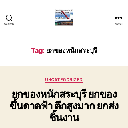
Search
Menu
บริการ
รถ
ยก
รถ
Tag:
ยกของหนักสระบุรี
เครน
รถ
เฮี๊ยบ
รถ
Categories
สไลด์
UNCATEGORIZED
ขนส่ง
ยกของหนักสระบุรี ยกของ
เครื่องจักร
โทร
ขึ้นดาดฟ้า ตึกสูงมาก ยกส่ง
0818900005
ชิ้นงาน