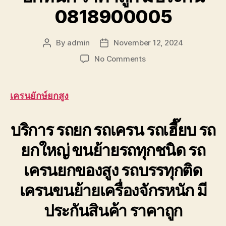
0818900005
By
admin
November 12, 2024
Post
Post
author
date
on
No Comments
เครน
ยักษ์
ยก
เครนยักษ์ยกสูง
สูง
เช่า
บริการ รถยก รถเครน รถเฮี๊ยบ รถ
รถ
เครน
ยกใหญ่ ขนย้ายรถทุกชนิด รถ
ยก
หนัก
เครนยกของสูง รถบรรทุกติด
ราคา
ถูก
เครนขนย้ายเครื่องจักรหนัก มี
มี
ประกัน
ประกันสินค้า ราคาถูก
0818900005