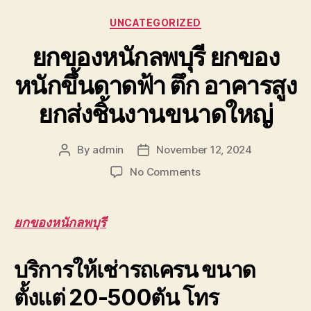
Categories
UNCATEGORIZED
ยกของหนักลพบุรี ยกของ
หนักขึ้นดาดฟ้า ตึก อาคารสูง
ยกส่งชิ้นงานขนาดใหญ่
By
admin
November 12, 2024
Post
Post
author
date
on
No Comments
ยก
ของ
หนัก
ยกของหนักลพบุรี
ลพบุรี
ยก
บริการให้เช่ารถเครน ขนาด
ของ
หนัก
ตั้งแต่ 20-500ตัน โทร
ขึ้น
ดาดฟ้า