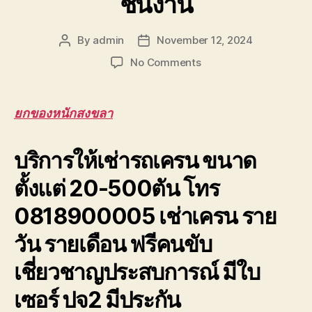
ชิ้นงาน
By
admin
November 12, 2024
Post
Post
author
date
on
No Comments
ยก
ของ
หนัก
ยกของหนักสงขลา
สงขลา
ยก
บริการให้เช่ารถเครน ขนาด
ของ
ขึ้น
ตั้งแต่ 20-500ตัน โทร
ดาดฟ้า
ตึก
0818900005 เช่าเครน ราย
สูง
มาก
วัน รายเดือน ฟรีคนขับ
ยก
ส่ง
เชี่ยวชาญประสบการณ์ มีใบ
ชิ้น
งาน
เซอร์ ปจ2 มีประกัน