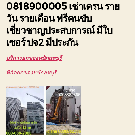
0818900005 เช่าเครน ราย
ตึก
อาคาร
วัน รายเดือน ฟรีคนขับ
สูง
ยก
เชี่ยวชาญประสบการณ์ มีใบ
ส่ง
ชิ้น
เซอร์ ปจ2 มีประกัน
งาน
ขนาด
บริการยกของหนักลพบุรี
ใหญ่
พิกัดยกของหนักลพบุรี