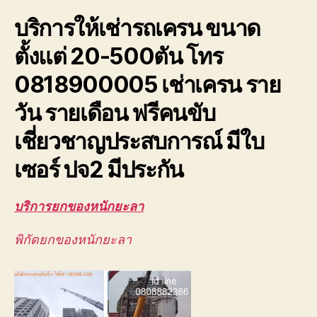
ยก
บริการให้เช่ารถเครน ขนาด
ของ
หนัก
ตั้งแต่ 20-500ตัน โทร
ขึ้น
ดาดฟ้า
0818900005 เช่าเครน ราย
ตึก
อาคาร
วัน รายเดือน ฟรีคนขับ
สูง
ยก
เชี่ยวชาญประสบการณ์ มีใบ
ส่ง
ชิ้น
เซอร์ ปจ2 มีประกัน
งาน
ขนาด
บริการยกของหนักยะลา
ใหญ่
พิกัดยกของหนักยะลา