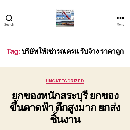
Search
Menu
บริการ
รถ
ยก
รถ
Tag:
บริษัทให้เช่ารถเครน รับจ้าง ราคาถูก
เครน
รถ
เฮี๊ยบ
รถ
Categories
สไลด์
UNCATEGORIZED
ขนส่ง
ยกของหนักสระบุรี ยกของ
เครื่องจักร
โทร
ขึ้นดาดฟ้า ตึกสูงมาก ยกส่ง
0818900005
ชิ้นงาน