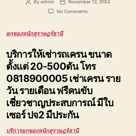
By
admin
November 12, 2024
Post
Post
author
date
on
No Comments
ยก
ของ
หนัก
ยกของหนักสุราษฎร์ธานี
สุราษฎร์ธานี
ยก
บริการให้เช่ารถเครน ขนาด
ของ
หนัก
ตั้งแต่ 20-500ตัน โทร
ขึ้น
ดาดฟ้า
0818900005 เช่าเครน ราย
ตึก
อาคาร
วัน รายเดือน ฟรีคนขับ
สูง
ยก
เชี่ยวชาญประสบการณ์ มีใบ
ส่ง
ชิ้น
เซอร์ ปจ2 มีประกัน
งาน
ขนาด
บริการยกของหนักสุราษฎร์ธานี
ใหญ่