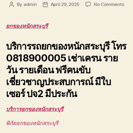
on
By
admin
April 29, 2025
No Comments
Post
Post
ยก
author
date
ของ
หนัก
ยกของหนักสระบุรี
สระบุ
ยก
บริการรถยกของหนักสระบุรี โทร
ของ
ขึ้น
0818900005 เช่าเครน ราย
ดาดฟ
ตึก
วัน รายเดือน ฟรีคนขับ
สูง
มาก
เชี่ยวชาญประสบการณ์ มีใบ
ยก
ส่ง
เซอร์ ปจ2 มีประกัน
ชิ้น
งาน
บริการยกของหนักสระบุรี
พิกัดยกของหนักสระบุรี