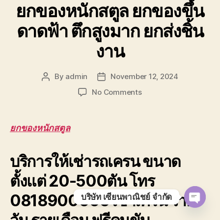
ยกของหนักสตูล ยกของขึ้น
ดาดฟ้า ตึกสูงมาก ยกส่งชิ้น
งาน
By
admin
November 12, 2024
Post
Post
author
date
on
No Comments
ยก
ของ
หนัก
ยกของหนักสตูล
สตูล
ยก
บริการให้เช่ารถเครน ขนาด
ของ
ขึ้น
ตั้งแต่ 20-500ตัน โทร
ดาดฟ้า
ตึก
0818900005 เช่าเครน ราย
บริษัท เซียนพาณิชย์ จำกัด
สูง
มาก
O